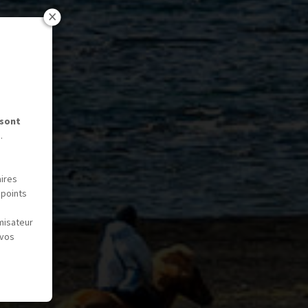
 sont
.
aires
 points
misateur
 vos