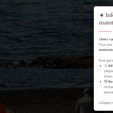
☀️ In
maint
Chers ca
Face aux 
mainten
Pour gara
🐴
Ad
(dépar
d'eau.
💡 No
recha
pause
L'équipe 