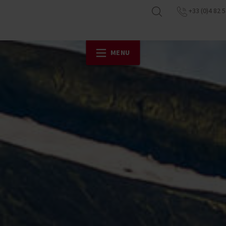
+33 (0)4 82 5
MENU