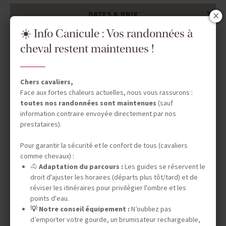
DATES & PRIX
☀️ Info Canicule : Vos randonnées à
cheval restent maintenues !
INFOS ÉQUESTRES
Chers cavaliers,
Face aux fortes chaleurs actuelles, nous vous rassurons :
INFOS PRATIQUES
toutes nos randonnées sont maintenues
(sauf
information contraire envoyée directement par nos
prestataires).
TOURISME RESPONSABLE
Pour garantir la sécurité et le confort de tous (cavaliers
comme chevaux) :
🐴
Adaptation du parcours :
Les guides se réservent le
droit d'ajuster les horaires (départs plus tôt/tard) et de
LE SAVIEZ-VOUS ?
réviser les itinéraires pour privilégier l'ombre et les
points d'eau.
💡 Notre conseil équipement :
N’oubliez pas
d’emporter votre gourde, un brumisateur rechargeable,