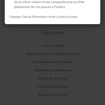
AVIS CAVALIERS
de la crème solaire et une casquette pour profiter
pleinement de vos pauses à l'ombre.
L'équipe Cheval d'Aventure reste à votre écoute.
Vos envies
Safaris à cheval
Séjours en ranch en Amérique du Nord
Chevauchées dans le désert
Expéditions en autonomie
Stages de dressage
Séjours linguistiques
Week-ends à cheval