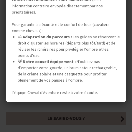
information contraire envoyée directement par nos
prestataires).
DATES & PRIX
Pour garantir la sécurité et le confort de tous (cavaliers
comme chevaux) :
🐴
Adaptation du parcours :
Les guides se réservent le
droit d'ajuster les horaires (départs plus tôt/tard) et de
INFOS ÉQUESTRES
réviser les itinéraires pour privilégier l'ombre et les
points d'eau.
💡 Notre conseil équipement :
N’oubliez pas
d’emporter votre gourde, un brumisateur rechargeable,
INFOS PRATIQUES
de la crème solaire et une casquette pour profiter
pleinement de vos pauses à l'ombre.
L'équipe Cheval d'Aventure reste à votre écoute.
TOURISME RESPONSABLE
LE SAVIEZ-VOUS ?