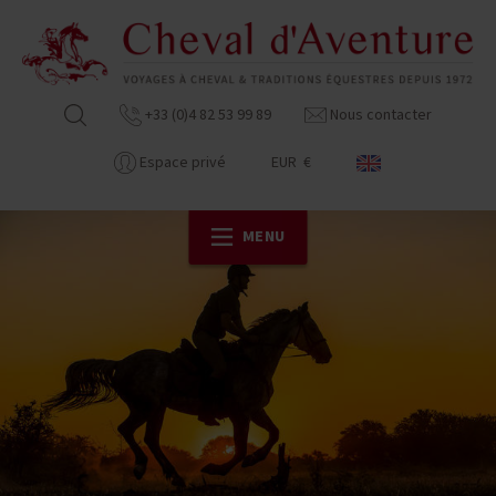
+33 (0)4 82 53 99 89
Nous contacter
Espace privé
EUR €
MENU