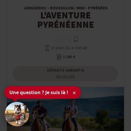
LANGUEDOC - ROUSSILLON / MIDI - PYRÉNÉES
L'AVENTURE
PYRÉNÉENNE
15 jours (12 à cheval)
3 185 €
DÉPARTS GARANTIS
08 août 2026
Une question ? Je suis là !
×