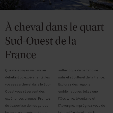
À cheval dans le quart
Sud-Ouest de la
France
Que vous soyez un cavalier
authentique du patrimoine
débutant ou expérimenté, les
naturel et culturel de la France.
voyages à cheval dans le Sud-
Explorez des régions
Ouest vous réservent des
emblématiques telles que
expériences uniques. Profitez
l'Occitanie, l'Aquitaine et
de l'expertise de nos guides
l'Auvergne. Imprégnez-vous de
locaux passionnés, qui vous
la beauté naturelle, de la