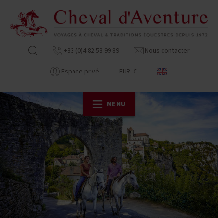
+33 (0)4 82 53 99 89
Nous contacter
Espace privé
EUR €
MENU