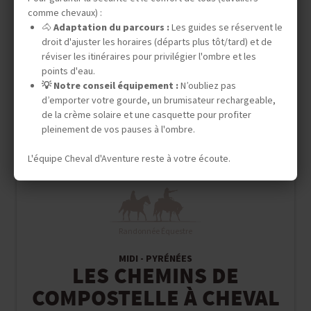
comme chevaux) :
🐴
Adaptation du parcours :
Les guides se réservent le
droit d'ajuster les horaires (départs plus tôt/tard) et de
réviser les itinéraires pour privilégier l'ombre et les
points d'eau.
💡 Notre conseil équipement :
N’oubliez pas
d’emporter votre gourde, un brumisateur rechargeable,
de la crème solaire et une casquette pour profiter
pleinement de vos pauses à l'ombre.
L'équipe Cheval d'Aventure reste à votre écoute.
Randonnée Équestre
MIDI - PYRÉNÉES
LES CHEMINS DE
COMPOSTELLE À CHEVAL