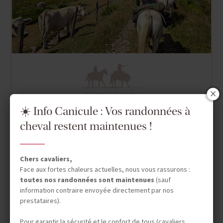
Randonnée Équestre
☀️ Info Canicule : Vos randonnées à
LANGUEDOC - ROUSSILLON
SUR LA PISTE DES 160KM
cheval restent maintenues !
DE FLORAC
Chers cavaliers,
Face aux fortes chaleurs actuelles, nous vous rassurons :
toutes nos randonnées sont maintenues
(sauf
7 jours (5 à cheval)
information contraire envoyée directement par nos
1 750 €
prestataires).
Pour garantir la sécurité et le confort de tous (cavaliers