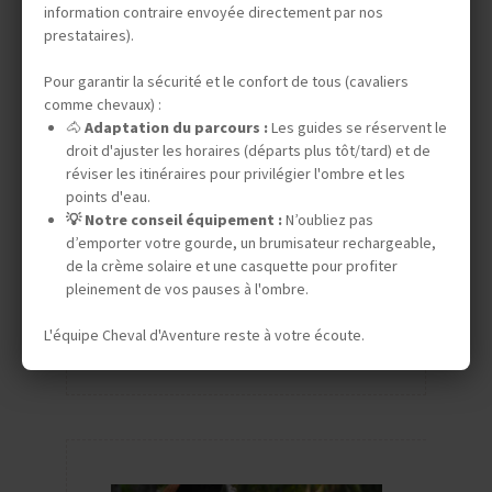
Europe
information contraire envoyée directement par nos
prestataires).
L'histoire de l'Europe est lié au
Pour garantir la sécurité et le confort de tous (cavaliers
cheval.Tout d'abord il fut considéré
comme chevaux) :
seulement comme un cheval de guerre
🐴
Adaptation du parcours :
Les guides se réservent le
puis il fut prisé par les rois.Les chevaux
droit d'ajuster les horaires (départs plus tôt/tard) et de
réviser les itinéraires pour privilégier l'ombre et les
ont été utilisé pour travailler la terre,
points d'eau.
pour le transport, pour des
💡 Notre conseil équipement :
N’oubliez pas
démonstrations telles que la
d’emporter votre gourde, un brumisateur rechargeable,
de la crème solaire et une casquette pour profiter
tauromachie ou le dressage de haute
pleinement de vos pauses à l'ombre.
école.
En savoir plus
L'équipe Cheval d'Aventure reste à votre écoute.