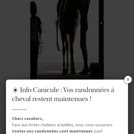
☀️ Info Canicule : Vos randonnées à
Traditions
cheval restent maintenues !
équestres en
Chers cavaliers,
Face aux fortes chaleurs actuelles, nous vous rassurons :
toutes nos randonnées sont maintenues
(sauf