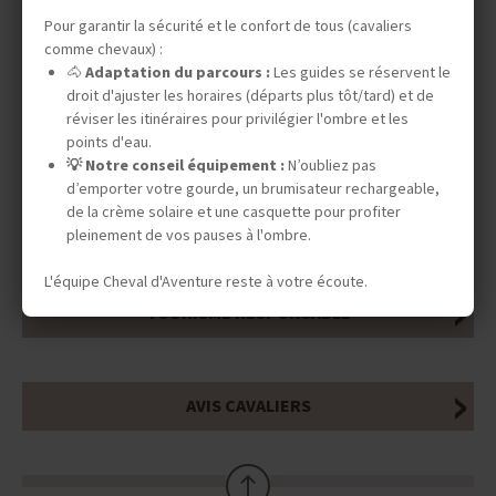
Pour garantir la sécurité et le confort de tous (cavaliers
DATES & PRIX
comme chevaux) :
🐴
Adaptation du parcours :
Les guides se réservent le
droit d'ajuster les horaires (départs plus tôt/tard) et de
réviser les itinéraires pour privilégier l'ombre et les
INFOS ÉQUESTRES
points d'eau.
💡 Notre conseil équipement :
N’oubliez pas
d’emporter votre gourde, un brumisateur rechargeable,
de la crème solaire et une casquette pour profiter
INFOS PRATIQUES
pleinement de vos pauses à l'ombre.
L'équipe Cheval d'Aventure reste à votre écoute.
TOURISME RESPONSABLE
AVIS CAVALIERS