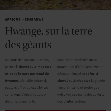
AFRIQUE
ZIMBABWE
>
Hwange, sur la terre
des géants
Au cœur de l’Afrique Australe,
concentration d'animaux et
partez
à cheval au Zimbabwe
notamment d'éléphants. Venez
et dans le parc national du
découvrir lors d'un
safari à
Hwange
, véritable trésor du
cheval au Zimbabwe
la grande
pays. Ils offrent d'excellentes
faune africaine et prolongez
conditions d'observation, on
votre voyage par la découverte
dénombre une forte
des chutes Victoria.