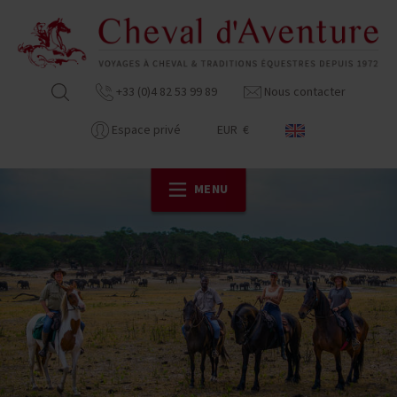
+33 (0)4 82 53 99 89
Nous contacter
Espace privé
EUR €
MENU