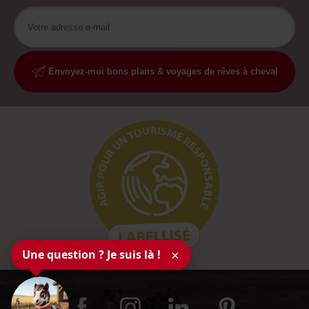
Envoyez-moi bons plans & voyages de rêves à cheval
Une question ? Je suis là !
×