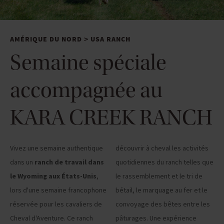
AMÉRIQUE DU NORD
USA RANCH
>
Semaine spéciale
accompagnée au
KARA CREEK RANCH
Vivez une semaine authentique
découvrir à cheval les activités
dans un
ranch de travail dans
quotidiennes du ranch telles que
le Wyoming aux États-Unis
,
le rassemblement et le tri de
lors d'une semaine francophone
bétail, le marquage au fer et le
réservée pour les cavaliers de
convoyage des bêtes entre les
Cheval d'Aventure. Ce ranch
pâturages. Une expérience