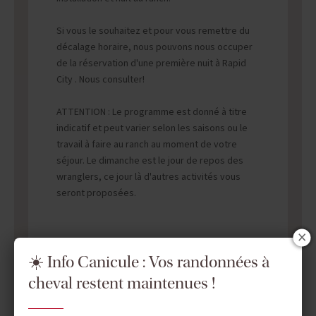
Si vous le souhaitez et pour vous remettre du
décalage horaire, nous pouvons nous occuper
de la réservation d'une première nuit à Rapid
City . Nous consulter!
ATTENTION : Le programme est donné à titre
indicatif et peut varier selon les saisons ou le
travail à faire au ranch au moment de votre
séjour. Le dimanche est le jour de repos des
wranglers, ce jour là d'autres activités vous
seront proposées.
☀️ Info Canicule : Vos randonnées à
cheval restent maintenues !