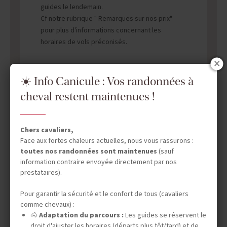
guides le lendemain.
Cf notre rubrique " Remarques sur nos prix"
pour plus d'informations concernant les
horaires de vols préconisés.
☀️ Info Canicule : Vos randonnées à
cheval restent maintenues !
DATES & PRIX
Chers cavaliers,
Face aux fortes chaleurs actuelles, nous vous rassurons :
toutes nos randonnées sont maintenues
(sauf
INFOS ÉQUESTRES
information contraire envoyée directement par nos
prestataires).
Pour garantir la sécurité et le confort de tous (cavaliers
INFOS PRATIQUES
comme chevaux) :
🐴
Adaptation du parcours :
Les guides se réservent le
droit d'ajuster les horaires (départs plus tôt/tard) et de