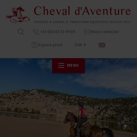
+33 (0)4 82 53 99 89
Nous contacter
Espace privé
EUR €
MENU