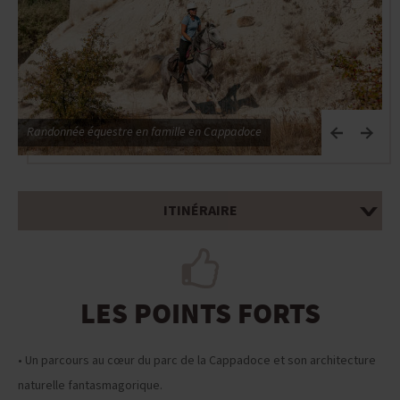
Randonnée équestre en famille en Cappadoce
G
ITINÉRAIRE
LES POINTS FORTS
• Un parcours au cœur du parc de la Cappadoce et son architecture
naturelle fantasmagorique.