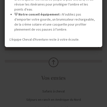
réviser les itinéraires pour privilégier l'ombre et les
TOURISME RESPONSABLE
points d'eau.
💡 Notre conseil équipement :
N’oubliez pas
d’emporter votre gourde, un brumisateur rechargeable,
de la crème solaire et une casquette pour profiter
LE SAVIEZ-VOUS ?
pleinement de vos pauses à l'ombre.
L'équipe Cheval d'Aventure reste à votre écoute.
AVIS CAVALIERS
Vos envies
Safaris à cheval
Séjours en ranch en Amérique du Nord