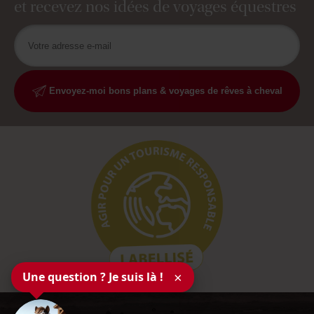
et recevez nos idées de voyages équestres
Envoyez-moi bons plans & voyages de rêves à cheval
Une question ? Je suis là !
×