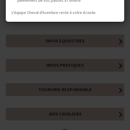
pleinement de vos pauses à l'ombre.
L'équipe Cheval d'Aventure reste à votre écoute.
DATES & PRIX
INFOS ÉQUESTRES
INFOS PRATIQUES
TOURISME RESPONSABLE
AVIS CAVALIERS