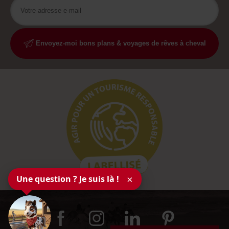
Envoyez-moi bons plans & voyages de rêves à cheval
Une question ? Je suis là !
×