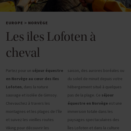
EUROPE
NORVÈGE
>
Les îles Lofoten à
cheval
Partez pour un
séjour équestre
saison, des aurores boréales ou
en Norvège au cœur des Iles
du soleil de minuit depuis votre
Lofoten
, dans la nature
hébergement situé à quelques
sauvage et isolée de Gimsoy.
pas de la plage. Ce
séjour
Chevauchez à travers les
équestre en Norvège
est une
montagnes et les plages de l’île
immersion totale dans les
et suivez les vieilles routes
paysages spectaculaires des
Viking pour découvrir les
Îles Lofoten et dans la culture