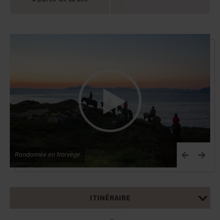
Randonnée en Norvège
n
ITINÉRAIRE