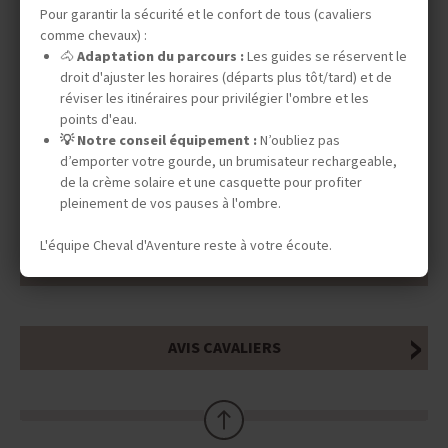
DATES & PRIX
Pour garantir la sécurité et le confort de tous (cavaliers
comme chevaux) :
🐴
Adaptation du parcours :
Les guides se réservent le
droit d'ajuster les horaires (départs plus tôt/tard) et de
INFOS ÉQUESTRES
réviser les itinéraires pour privilégier l'ombre et les
points d'eau.
💡 Notre conseil équipement :
N’oubliez pas
d’emporter votre gourde, un brumisateur rechargeable,
INFOS PRATIQUES
de la crème solaire et une casquette pour profiter
pleinement de vos pauses à l'ombre.
L'équipe Cheval d'Aventure reste à votre écoute.
TOURISME RESPONSABLE
AVIS CAVALIERS