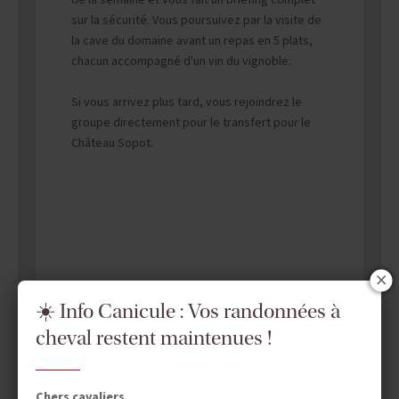
de la semaine et vous fait un briefing complet
sur la sécurité. Vous poursuivez par la visite de
la cave du domaine avant un repas en 5 plats,
chacun accompagné d'un vin du vignoble.
Si vous arrivez plus tard, vous rejoindrez le
groupe directement pour le transfert pour le
Château Sopot.
☀️ Info Canicule : Vos randonnées à
cheval restent maintenues !
Chers cavaliers,