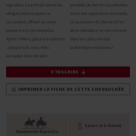
vignobles à perte de vue et les
produits du terroir macédonien.
villages pittoresques se
Vivez une expérience enivrante,
succèdent, offrant un cadre
où la passion du cheval et l'art
unique à vos chevauchées.
de la viticulture se rencontrent
Après l’effort, place à la détente
dans un cadre à la fois
: chaque soir, vous êtes
authentique et luxueux !
accueillis dans les plus
S'INSCRIRE
IMPRIMER LA FICHE DE CETTE CHEVAUCHÉE
8 jours (6 à cheval)
Randonnée Équestre