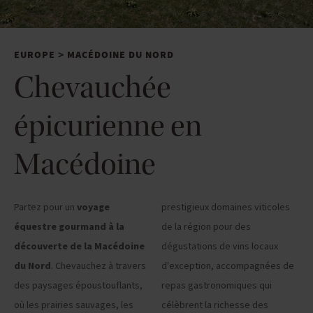
EUROPE
MACÉDOINE DU NORD
>
Chevauchée
épicurienne en
Macédoine
Partez pour un
voyage
prestigieux domaines viticoles
équestre gourmand à la
de la région pour des
découverte de la Macédoine
dégustations de vins locaux
du Nord
. Chevauchez à travers
d'exception, accompagnées de
des paysages époustouflants,
repas gastronomiques qui
où les prairies sauvages, les
célèbrent la richesse des