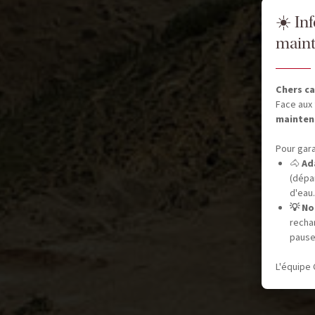
☀️ In
maint
Chers ca
Face aux 
mainten
Pour gara
🐴
Ad
(dépar
d'eau.
💡 No
recha
pause
L'équipe 