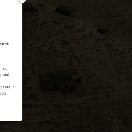
 sont
.
aires
 points
misateur
 vos