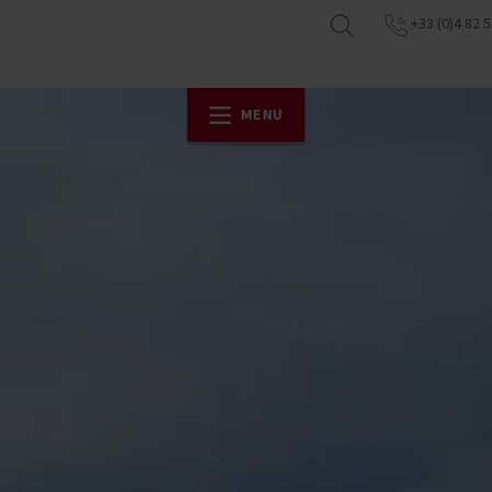
+33 (0)4 82 5
MENU