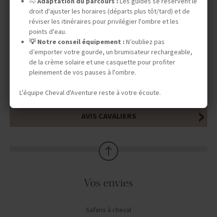
🐴
Adaptation du parcours :
Les guides se réservent le
droit d'ajuster les horaires (départs plus tôt/tard) et de
réviser les itinéraires pour privilégier l'ombre et les
points d'eau.
INFOS PRATIQUES
💡 Notre conseil équipement :
N’oubliez pas
d’emporter votre gourde, un brumisateur rechargeable,
de la crème solaire et une casquette pour profiter
pleinement de vos pauses à l'ombre.
TOURISME RESPONSABLE
L'équipe Cheval d'Aventure reste à votre écoute.
AVIS CAVALIERS
Vos envies
Safaris à cheval