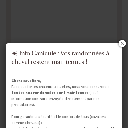
☀️ Info Canicule : Vos randonnées à
cheval restent maintenues !
Chers cavaliers,
Face aux fortes chaleurs actuelles, nous vous rassurons :
toutes nos randonnées sont maintenues
(sauf
information contraire envoyée directement par nos
DATES & PRIX
prestataires).
Pour garantir la sécurité et le confort de tous (cavaliers
comme chevaux) :
INFOS ÉQUESTRES