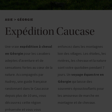
ASIE
GÉORGIE
>
Expédition Caucase
Une vraie
expédition à cheval
enfoncez dans les montagnes
en Géorgie
pour les cavaliers
loin des villages. Les étoiles, les
adeptes d'aventure et de
rivières, les chevaux et la nature
sensations fortes au cœur de la
sont votre quotidien pendant 7
nature. Accompagnés par
jours. Un
voyage équestre en
Audrey, une guide française
Géorgie
qui laisse des
randonnant dans le Caucasse
souvenirs époustouflants pour
depuis plus de 10 ans, vous
les amoureux de marche en
découvrez cette région
montagne et de chevaux.
préservée et vous vous