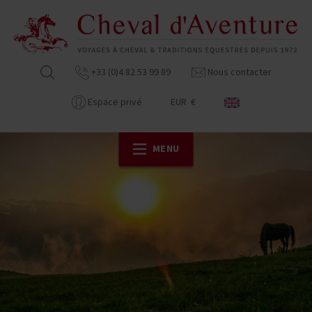
+33 (0)4 82 53 99 89
Nous contacter
Espace privé
EUR €
MENU