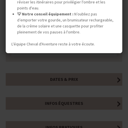
réviser les itinéraires pour privilégier l'ombre et les
points d'eau.
💡 Notre conseil équipement :
N’oubliez pas
d’emporter votre gourde, un brumisateur rechargeable,
de la crème solaire et une casquette pour profiter
pleinement de vos pauses à l'ombre.
L'équipe Cheval d'Aventure reste à votre écoute.
DATES & PRIX
INFOS ÉQUESTRES
INFOS PRATIQUES