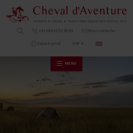
+33 (0)4 82 53 99 89
Nous contacter
Espace privé
EUR €
MENU