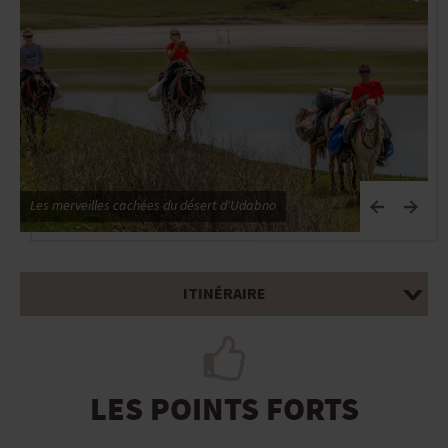
Les merveilles cachées du désert d'Udabno
L
ITINÉRAIRE
LES POINTS FORTS