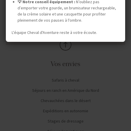
💡 Notre conseil équipement :
N’oubliez pas
d’emporter votre gourde, un brumisateur rechargeable,
de la crème solaire et une casquette pour profiter
pleinement de vos pauses à l'ombre.
AVIS CAVALIERS
L'équipe Cheval d'Aventure reste à votre écoute.
Vos envies
Safaris à cheval
Séjours en ranch en Amérique du Nord
Chevauchées dans le désert
Expéditions en autonomie
Stages de dressage