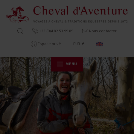
+33 (0)4 82 53 99 89
Nous contacter
Espace privé
EUR €
MENU