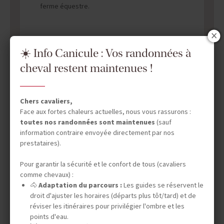
ferme équestre.
☀️ Info Canicule : Vos randonnées à
cheval restent maintenues !
DATES & PRIX
Chers cavaliers,
Face aux fortes chaleurs actuelles, nous vous rassurons :
toutes nos randonnées sont maintenues
(sauf
information contraire envoyée directement par nos
INFOS ÉQUESTRES
prestataires).
Pour garantir la sécurité et le confort de tous (cavaliers
comme chevaux) :
INFOS PRATIQUES
🐴
Adaptation du parcours :
Les guides se réservent le
droit d'ajuster les horaires (départs plus tôt/tard) et de
réviser les itinéraires pour privilégier l'ombre et les
points d'eau.
TOURISME RESPONSABLE