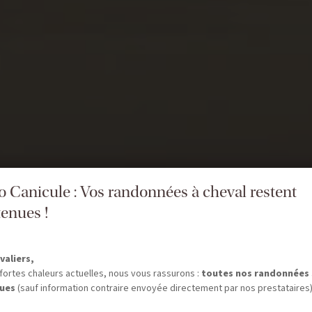
fo Canicule : Vos randonnées à cheval restent
enues !
valiers,
fortes chaleurs actuelles, nous vous rassurons :
toutes nos randonnées
ues
(sauf information contraire envoyée directement par nos prestataires)