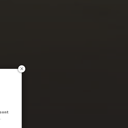
 sont
.