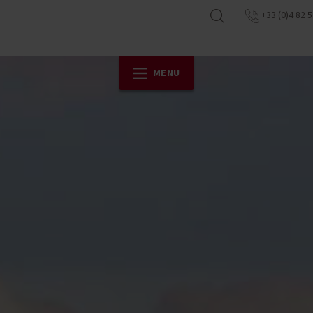
+33 (0)4 82 5
MENU