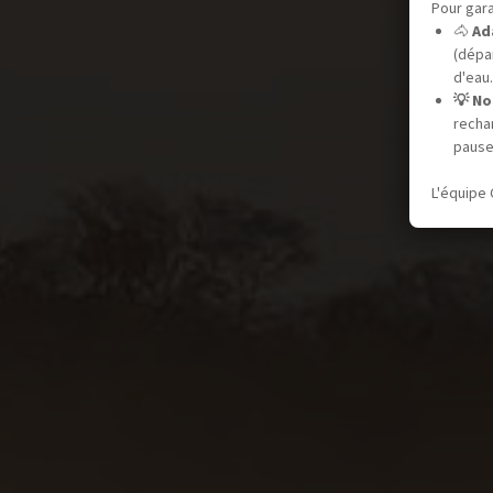
Pour gara
🐴
Ad
(dépar
d'eau.
💡 No
recha
pause
L'équipe 