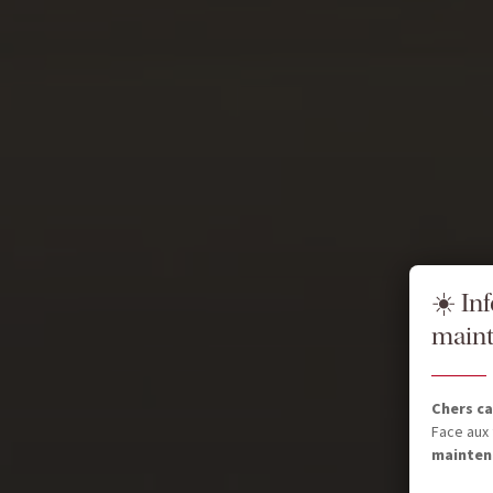
☀️ In
maint
Chers ca
Face aux 
mainten