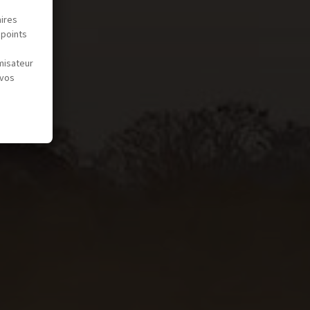
aires
 points
misateur
 vos