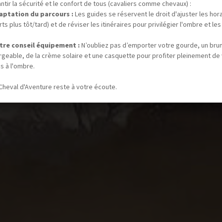
ntir la sécurité et le confort de tous (cavaliers comme chevaux) :
aptation du parcours :
Les guides se réservent le droit d'ajuster les hor
ts plus tôt/tard) et de réviser les itinéraires pour privilégier l'ombre et les
tre conseil équipement :
N’oubliez pas d’emporter votre gourde, un bru
rgeable, de la crème solaire et une casquette pour profiter pleinement de
s à l'ombre.
Cheval d'Aventure reste à votre écoute.