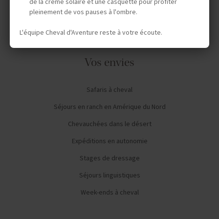
de la crème solaire et une casquette pour profiter
pleinement de vos pauses à l'ombre.
L'équipe Cheval d'Aventure reste à votre écoute.
Vos envies
Safaris à cheval
Séjours en ranch en Amérique du Nord
Chevauchées dans le désert
Expéditions en autonomie
Stages de dressage
Séjours linguistiques
Week-ends à cheval