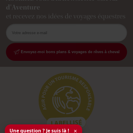
d'Aventure
et recevez nos idées de voyages équestres
Envoyez-moi bons plans & voyages de rêves à cheval
Une question ? Je suis là !
×