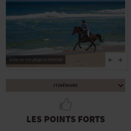
Galop sur une plage en Australie
C
ITINÉRAIRE
LES POINTS FORTS