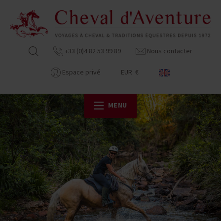
+33 (0)4 82 53 99 89
Nous contacter
Espace privé
EUR €
MENU