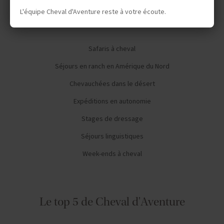
L'équipe Cheval d'Aventure reste à votre écoute.
Vos envies
Safaris à cheval
Séjours en ranch en Amérique du Nord
Chevauchées dans le désert
Expéditions en autonomie
Stages de dressage
Séjours linguistiques
Week-ends à cheval
Le top 5 de Cheval d'Aventure