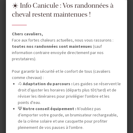
☀️ Info Canicule : Vos randonnées à
cheval restent maintenues !
DATES & PRIX
Chers cavaliers,
Face aux fortes chaleurs actuelles, nous vous rassurons :
toutes nos randonnées sont maintenues
(sauf
information contraire envoyée directement par nos
INFOS ÉQUESTRES
prestataires).
Pour garantir la sécurité et le confort de tous (cavaliers
comme chevaux) :
INFOS PRATIQUES
🐴
Adaptation du parcours :
Les guides se réservent le
droit d'ajuster les horaires (départs plus tôt/tard) et de
réviser les itinéraires pour privilégier l'ombre et les
points d'eau.
AVIS CAVALIERS
💡 Notre conseil équipement :
N’oubliez pas
d’emporter votre gourde, un brumisateur rechargeable,
de la crème solaire et une casquette pour profiter
pleinement de vos pauses à l'ombre.