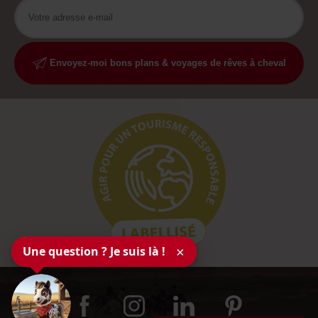
Envoyez-moi bons plans & voyages de rêves à cheval
Une question ? Je suis là !
×