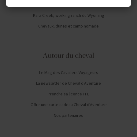
A la découverte de la Mongolie Centrale
Kara Creek, working ranch du Wyoming
Chevaux, dunes et camp nomade
Autour du cheval
Le Mag des Cavaliers Voyageurs
La newsletter de Cheval d'Aventure
Prendre sa licence FFE
Offrir une carte cadeau Cheval d'Aventure
Nos partenaires