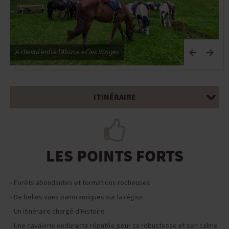
A cheval entre l'Alsace et les Vosges
A
ITINÉRAIRE
LES POINTS FORTS
- Forêts abondantes et formations rocheuses
- De belles vues panoramiques sur la région
- Un itinéraire chargé d'Histoire
- Une cavalerie endurante réputée pour sa robustesse et son calme