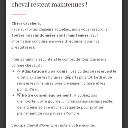
cheval restent maintenues !
Safaris à cheval
Séjours en ranch en Amérique du Nord
Chers cavaliers,
Chevauchées dans le désert
Face aux fortes chaleurs actuelles, nous vous rassurons :
toutes nos randonnées sont maintenues
(sauf
Expéditions en autonomie
information contraire envoyée directement par nos
prestataires).
Stages de dressage
Séjours linguistiques
Pour garantir la sécurité et le confort de tous (cavaliers
comme chevaux) :
Week-ends à cheval
🐴
Adaptation du parcours :
Les guides se réservent le
droit d'ajuster les horaires (départs plus tôt/tard) et de
réviser les itinéraires pour privilégier l'ombre et les
points d'eau.
💡 Notre conseil équipement :
N’oubliez pas
Le top 5 de Cheval d'Aventure
d’emporter votre gourde, un brumisateur rechargeable,
de la crème solaire et une casquette pour profiter
L'Okavango à cheval
pleinement de vos pauses à l'ombre.
Stage de dressage au Portugal
L'équipe Cheval d'Aventure reste à votre écoute.