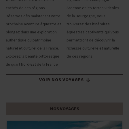
feront découvrir les trésors
vignobles de Champagne-
cachés de ces régions.
Ardenne et les terres viticoles
Réservez dès maintenant votre
de la Bourgogne, vous
prochaine aventure équestre et
trouverez des itinéraires
plongez dans une exploration
équestres captivants qui vous
authentique du patrimoine
permettront de découvrir la
naturel et culturel de la France.
richesse culturelle et naturelle
Explorez la beauté pittoresque
de ces régions.
du quart Nord-Est de la France
VOIR NOS VOYAGES
NOS VOYAGES