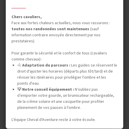
Chers cavaliers,
Face aux fortes chaleurs actuelles, nous vous rassurons :
toutes nos randonnées sont maintenues
(sauf
information contraire envoyée directement par nos
prestataires).
Court séjour France
Pour garantir la sécurité et le confort de tous (cavaliers
COURT SEJOUR FRANCE / BOURGOGNE - FRANCHE-COMTÉ
comme chevaux) :
WEEK-END AU GALOP EN
🐴
Adaptation du parcours :
Les guides se réservent le
droit d'ajuster les horaires (départs plus tôt/tard) et de
CÔTE D'OR
réviser les itinéraires pour privilégier l'ombre et les
points d'eau.
💡 Notre conseil équipement :
N’oubliez pas
d’emporter votre gourde, un brumisateur rechargeable,
2 à 4 jours (2 à 4 jours à cheval)
de la crème solaire et une casquette pour profiter
280 €
pleinement de vos pauses à l'ombre.
DÉPARTS GARANTIS
L'équipe Cheval d'Aventure reste à votre écoute.
15 août 2026