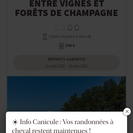
ENTRE VIGNES ET
FORÊTS DE CHAMPAGNE
2 jours (2 jours à cheval)
390 €
DÉPARTS GARANTIS
22 août 2026
26 sept. 2026
☀️ Info Canicule : Vos randonnées à
cheval restent maintenues !