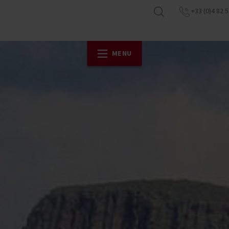
+33 (0)4 82 5
MENU