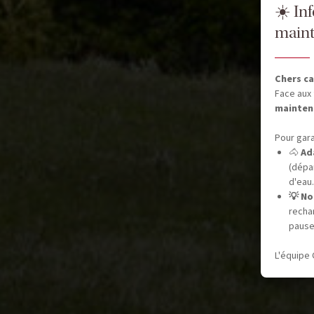
☀️ In
maint
Chers ca
Face aux 
mainten
Pour gara
🐴
Ad
(dépar
d'eau.
💡 No
recha
pause
L'équipe 