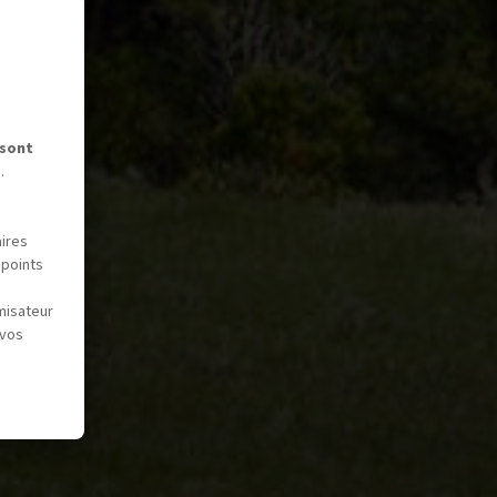
 sont
.
aires
 points
misateur
 vos