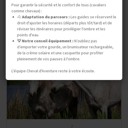
En famille à partir de 8 ans
Pour garantir la sécurité et le confort de tous (cavaliers
comme chevaux) :
Ouvert aux non cavaliers
🐴
Adaptation du parcours :
Les guides se réservent le
droit d'ajuster les horaires (départs plus tôt/tard) et de
DÉPARTS GARANTIS
réviser les itinéraires pour privilégier l'ombre et les
07 août 2026
14 août 2026
21 août 2026
28 août 2026
points d'eau.
💡 Notre conseil équipement :
N’oubliez pas
d’emporter votre gourde, un brumisateur rechargeable,
de la crème solaire et une casquette pour profiter
pleinement de vos pauses à l'ombre.
L'équipe Cheval d'Aventure reste à votre écoute.