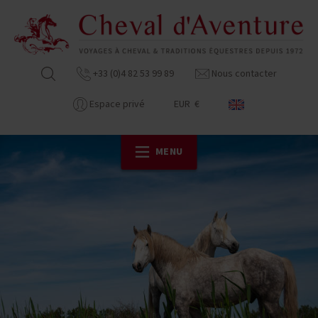
+33 (0)4 82 53 99 89
Nous contacter
Espace privé
EUR €
MENU