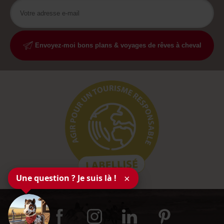
Envoyez-moi bons plans & voyages de rêves à cheval
Une question ? Je suis là !
×