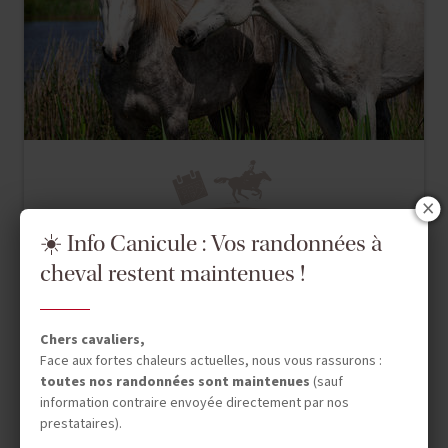
Court séjour France
☀️ Info Canicule : Vos randonnées à
COURT SEJOUR FRANCE / PROVENCE - ALPES - CÔTE D'AZUR
cheval restent maintenues !
CHEVAUX ET ESCAPADE
CAMARGUAISE
Chers cavaliers,
Face aux fortes chaleurs actuelles, nous vous rassurons :
toutes nos randonnées sont maintenues
(sauf
3 jours (2.5 à cheval)
information contraire envoyée directement par nos
prestataires).
450 €