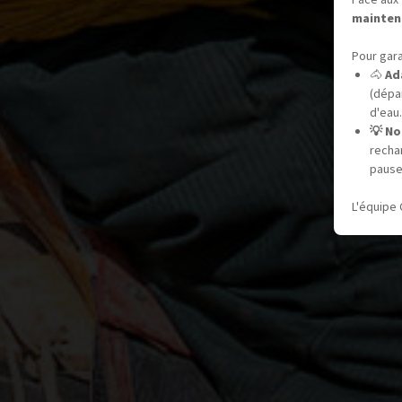
mainten
Pour gara
🐴
Ad
(dépar
d'eau.
💡 No
recha
pause
L'équipe 