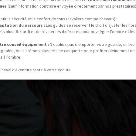
ues
(sauf information contraire envoyée directement par nos prestataires)
ntir la sécurité et le confort de tous (cavaliers comme chevaux) :
aptation du parcours :
Les guides se réservent le droit d'ajuster les hor
ts plus tôt/tard) et de réviser les itinéraires pour privilégier l'ombre et les
tre conseil équipement :
N’oubliez pas d’emporter votre gourde, un bru
rgeable, de la crème solaire et une casquette pour profiter pleinement de
s à l'ombre.
Cheval d'Aventure reste à votre écoute.