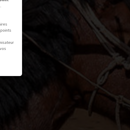
.
aires
 points
misateur
 vos