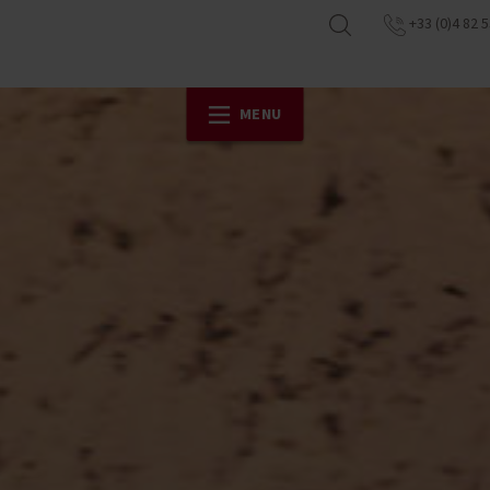
+33 (0)4 82 5
MENU