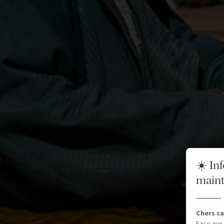
☀️ In
maint
Chers ca
Face aux 