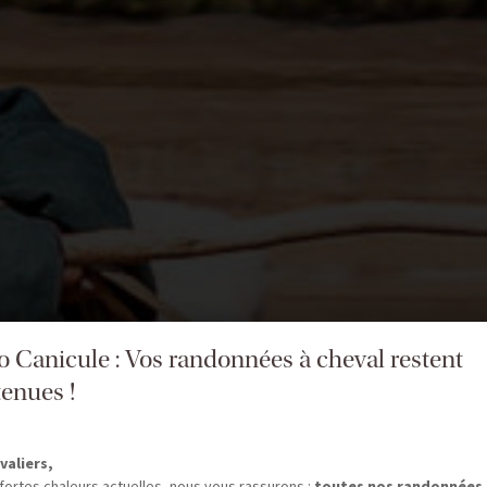
fo Canicule : Vos randonnées à cheval restent
enues !
valiers,
fortes chaleurs actuelles, nous vous rassurons :
toutes nos randonnées