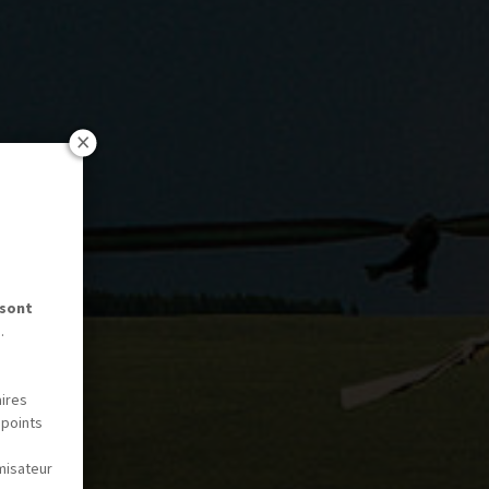
 sont
.
aires
 points
misateur