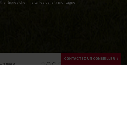
uthentiques chemins taillés dans la montagne.
CONTACTEZ UN CONSEILLER
e 2 590 €
Dominique DA SILVA
+33 (0)4 82 53 99 37
Écrivez-moi !
Demandez un devis