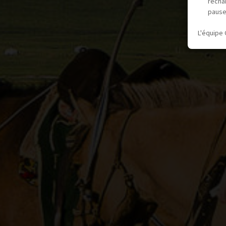
recha
pause
L'équipe 