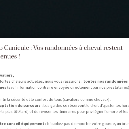
fo Canicule : Vos randonnées à cheval restent
enues !
valiers,
fortes chaleurs actuelles, nous vous rassurons :
toutes nos randonnées
ues
(sauf information contraire envoyée directement par nos prestataires)
ntir la sécurité et le confort de tous (cavaliers comme chevaux) :
aptation du parcours :
Les guides se réservent le droit d'ajuster les hor
ts plus tôt/tard) et de réviser les itinéraires pour privilégier l'ombre et les
tre conseil équipement :
N’oubliez pas d’emporter votre gourde, un bru