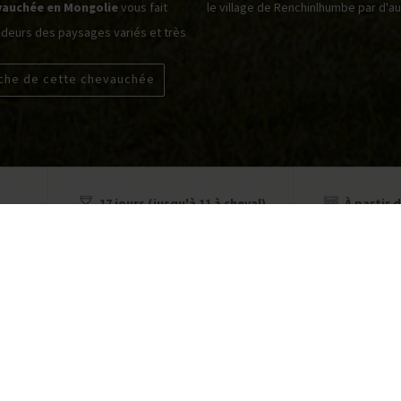
vauchée en Mongolie
vous fait
le village de Renchinlhumbe par d'a
ndeurs des paysages variés et très
iche de cette chevauchée
17 jours (jusqu'à 11 à cheval)
À partir d