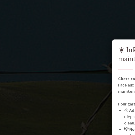
☀️ In
maint
Chers ca
Face aux 
mainten
Pour gara
🐴
Ad
(dépar
d'eau.
💡 No