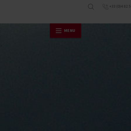
+33 (0)4 82 5
MENU