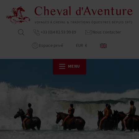
+33 (0)4 82 53 99 89
Nous contacter
Espace privé
EUR €
MENU