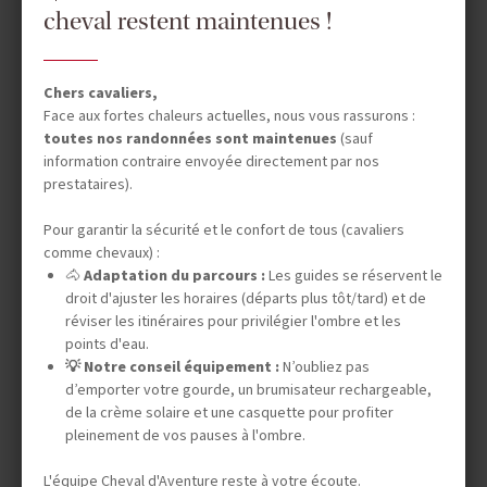
cheval restent maintenues !
NORMANDIE / BRETAGNE
RANDO MONT ST MICHEL
14-17 ANS
Chers cavaliers,
Face aux fortes chaleurs actuelles, nous vous rassurons :
toutes nos randonnées sont maintenues
(sauf
information contraire envoyée directement par nos
7 jours (5 à cheval)
prestataires).
820 €
Pour garantir la sécurité et le confort de tous (cavaliers
comme chevaux) :
DÉPARTS GARANTIS
🐴
Adaptation du parcours :
Les guides se réservent le
09 août 2026
16 août 2026
droit d'ajuster les horaires (départs plus tôt/tard) et de
réviser les itinéraires pour privilégier l'ombre et les
points d'eau.
Cliquez ici pour découvrir l'intégralité de nos voyages
💡 Notre conseil équipement :
N’oubliez pas
d’emporter votre gourde, un brumisateur rechargeable,
de la crème solaire et une casquette pour profiter
pleinement de vos pauses à l'ombre.
Vos envies
L'équipe Cheval d'Aventure reste à votre écoute.