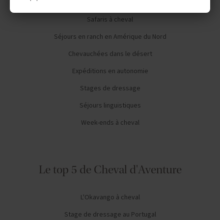
Safaris à cheval
Séjours en ranch en Amérique du Nord
Chevauchées dans le désert
Expéditions en autonomie
Stages de dressage
Séjours linguistiques
Week-ends à cheval
Le top 5 de Cheval d'Aventure
L'Okavango à cheval
Stage de dressage au Portugal