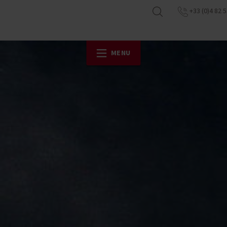
+33 (0)4 82 5
MENU