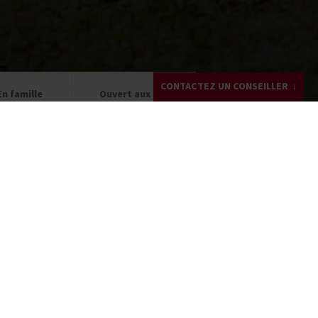
CONTACTEZ UN CONSEILLER
En famille
Ouvert aux non
rtir de 10 ans
cavaliers
Mathilde GONZALEZ
+33 (0)4 82 53 99 32
Écrivez-moi !
Demandez un devis