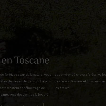
 en Toscane
 de forêt, au cœur de la nature, vous
des environs à cheval : forêts, vallé
val est le moyen de transport le plus
des repas délicieux et conviviaux a
 monte western et débourrage de
les étoiles.
scane
, vous découvrirez la beauté