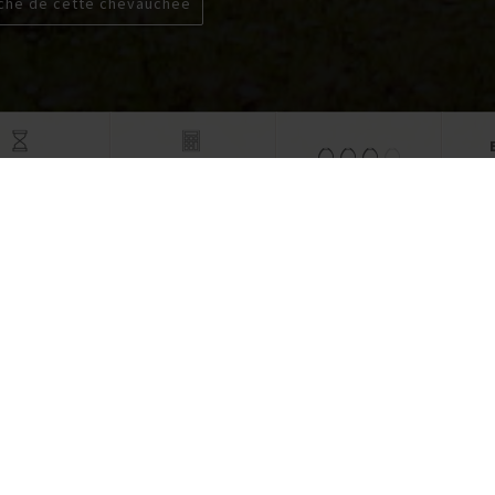
iche de cette chevauchée
à pa
s (6 à cheval)
À partir de 845 €
exandre
36 ans
rtie programme qui au final n’était peut
 adapté pour nous aux vues de ce que
h (trekking , leçons de