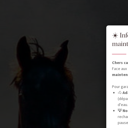
☀️ In
maint
Chers ca
Face aux 
mainten
Pour gara
🐴
Ad
(dépar
d'eau.
💡 No
recha
pause