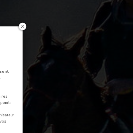
 sont
.
aires
 points
misateur
 vos