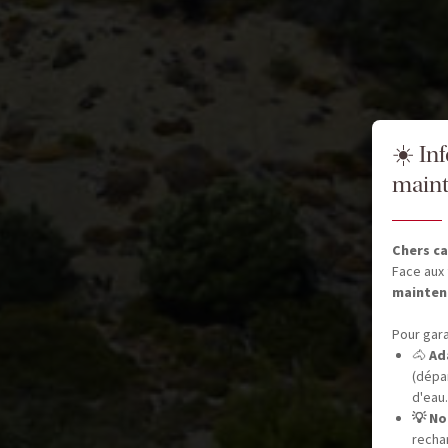
☀️ In
maint
Chers ca
Face aux 
mainten
Pour gara
🐴
Ad
(dépar
d'eau.
💡 No
recha