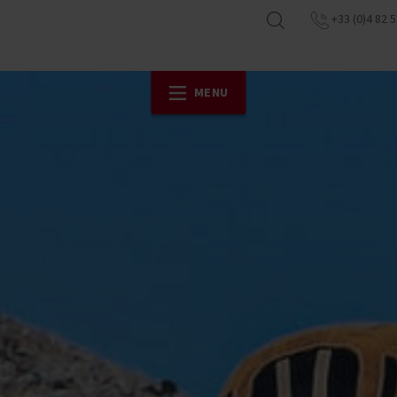
+33 (0)4 82 5
MENU