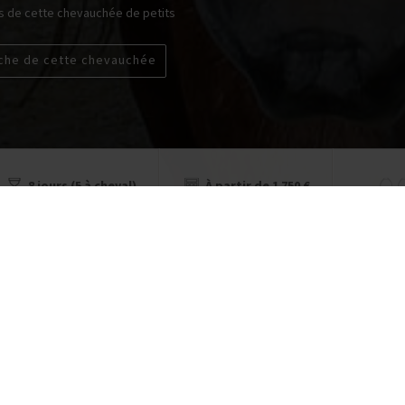
rs de cette chevauchée de petits
iche de cette chevauchée
8 jours (5 à cheval)
À partir de 1 750 €