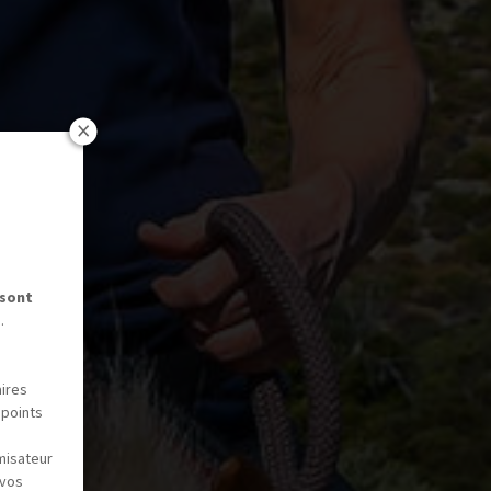
 sont
.
aires
 points
misateur
 vos