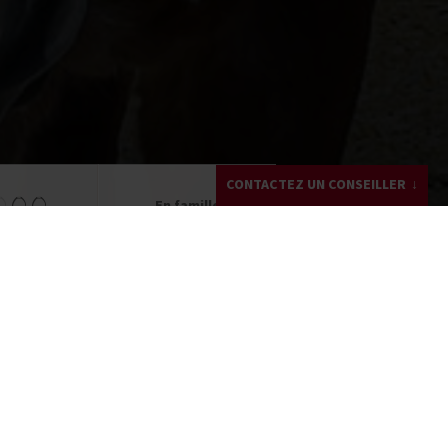
CONTACTEZ UN CONSEILLER
En famille
Mathilde GONZALEZ
+33 (0)4 82 53 99 32
Écrivez-moi !
Demandez un devis