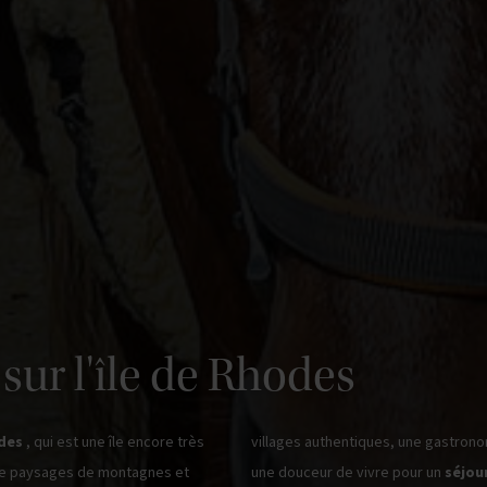
sur l'île de Rhodes
odes
, qui est une île encore très
villages authentiques, une gastronomie méditerranéenne... toute une culture et
tre paysages de montagnes et
une douceur de vivre pour un
séjour