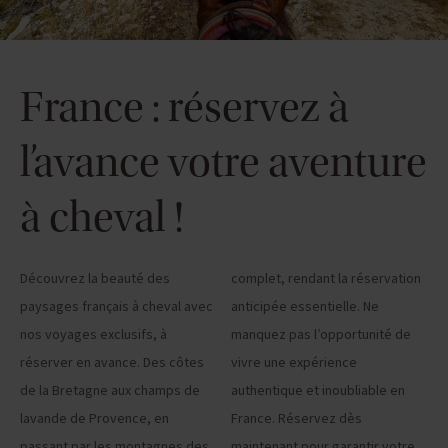
France : réservez à
l’avance votre aventure
à cheval !
Découvrez la beauté des
complet, rendant la réservation
paysages français à cheval avec
anticipée essentielle. Ne
nos voyages exclusifs, à
manquez pas l’opportunité de
réserver en avance. Des côtes
vivre une expérience
de la Bretagne aux champs de
authentique et inoubliable en
lavande de Provence, en
France. Réservez dès
passant par les montagnes des
maintenant pour garantir votre