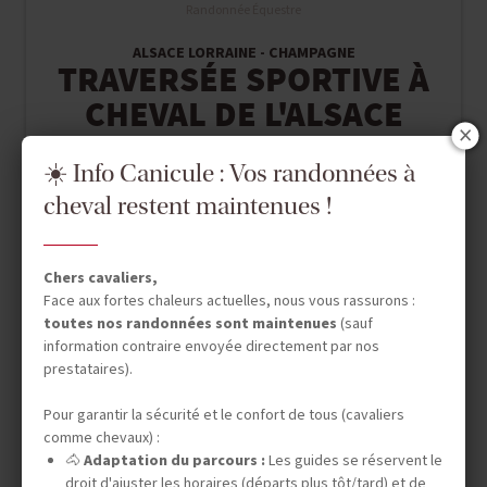
Randonnée Équestre
ALSACE LORRAINE - CHAMPAGNE
TRAVERSÉE SPORTIVE À
CHEVAL DE L'ALSACE
☀️ Info Canicule : Vos randonnées à
7 jours (6 à cheval) -
cheval restent maintenues !
NC
Chers cavaliers,
Face aux fortes chaleurs actuelles, nous vous rassurons :
toutes nos randonnées sont maintenues
(sauf
information contraire envoyée directement par nos
prestataires).
Pour garantir la sécurité et le confort de tous (cavaliers
comme chevaux) :
🐴
Adaptation du parcours :
Les guides se réservent le
droit d'ajuster les horaires (départs plus tôt/tard) et de