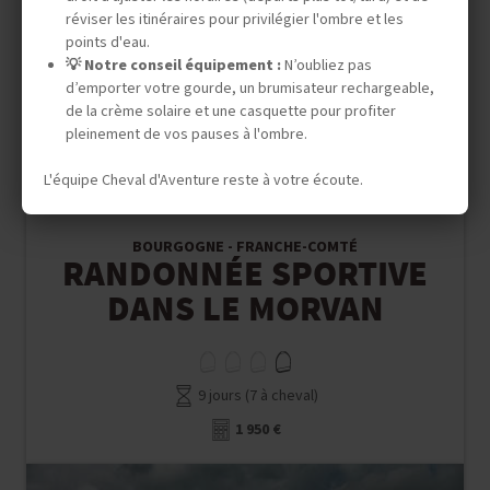
réviser les itinéraires pour privilégier l'ombre et les
points d'eau.
💡 Notre conseil équipement :
N’oubliez pas
d’emporter votre gourde, un brumisateur rechargeable,
4 premiers inscrits
de la crème solaire et une casquette pour profiter
pleinement de vos pauses à l'ombre.
L'équipe Cheval d'Aventure reste à votre écoute.
Randonnée Équestre
BOURGOGNE - FRANCHE-COMTÉ
RANDONNÉE SPORTIVE
DANS LE MORVAN
9 jours (7 à cheval)
1 950 €