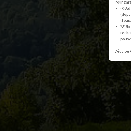
Pour gara
🐴
Ad
(dépar
d'eau.
💡 No
recha
pause
L'équipe 