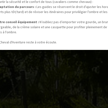
ntir la sécurité et le confort de tous (cavaliers comme chevaux) :
aptation du parcours :
Les guides se réservent le droit d'ajuster les hor
ts plus tôt/tard) et de réviser les itinéraires pour privilégier l'ombre et les
tre conseil équipement :
N’oubliez pas d’emporter votre gourde, un bru
rgeable, de la crème solaire et une casquette pour profiter pleinement de
s à l'ombre.
Cheval d'Aventure reste à votre écoute.