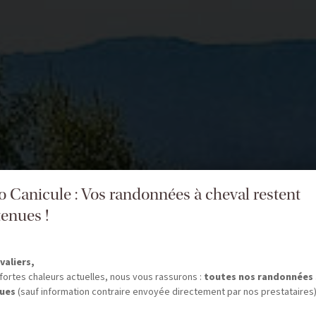
fo Canicule : Vos randonnées à cheval restent
enues !
valiers,
fortes chaleurs actuelles, nous vous rassurons :
toutes nos randonnées
ues
(sauf information contraire envoyée directement par nos prestataires)