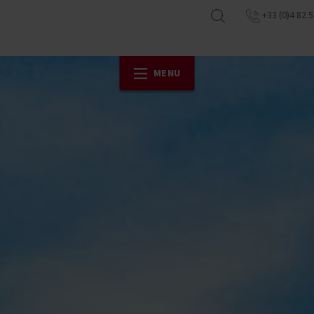
+33 (0)4 82 5
MENU