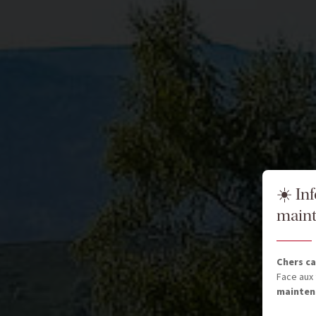
☀️ In
maint
Chers ca
Face aux 
mainten