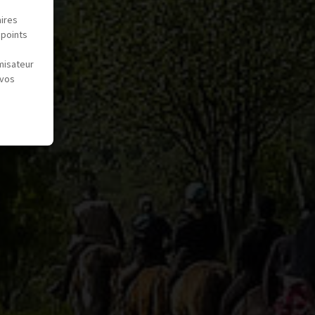
aires
 points
misateur
 vos