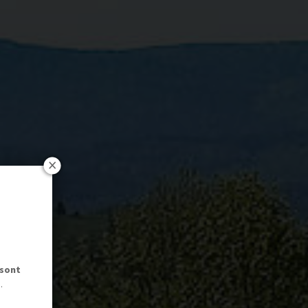
 sont
.