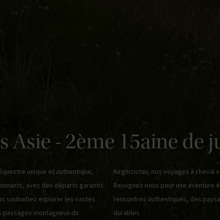
s Asie - 2ème 15aine de ju
équestre unique et authentique,
ttent des moments inoubliables.
sionnants, avec des départs garantis
travers l'Asie, où vous vivrez des
us souhaitiez explorer les vastes
per le souffle et des souvenirs
es paysages montagneux du
durables.