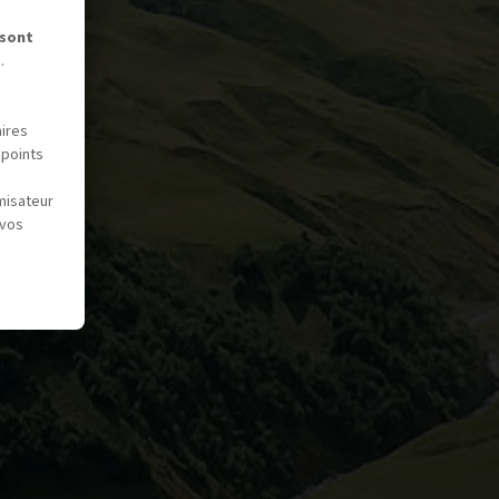
 sont
.
aires
 points
misateur
 vos