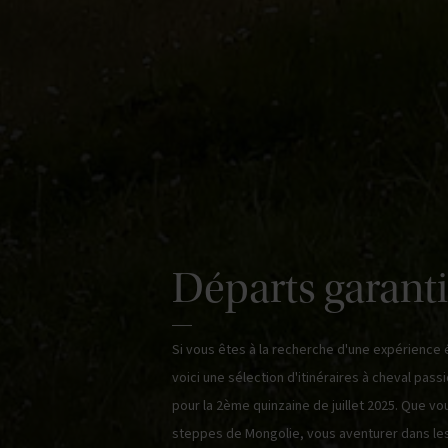
Départs garanti
Si vous êtes à la recherche d'une expérience 
Kirghizistan, nos voyages à cheval vous prome
voici une sélection d'itinéraires à cheval pas
Rejoignez-nous pour une aventure équestre à 
pour la 2ème quinzaine de juillet 2025. Que vo
rencontres authentiques, des paysages à cou
steppes de Mongolie, vous aventurer dans l