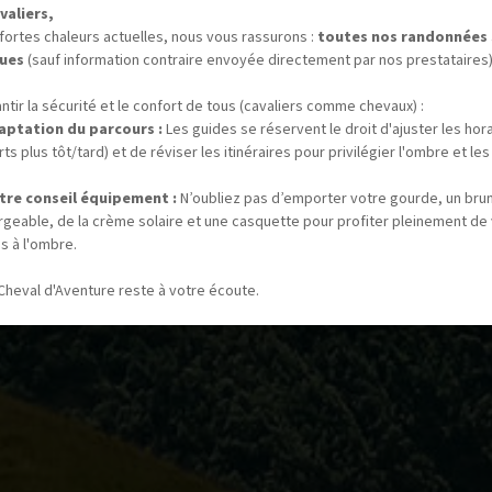
valiers,
fortes chaleurs actuelles, nous vous rassurons :
toutes nos randonnées
ues
(sauf information contraire envoyée directement par nos prestataires)
ntir la sécurité et le confort de tous (cavaliers comme chevaux) :
aptation du parcours :
Les guides se réservent le droit d'ajuster les hor
ts plus tôt/tard) et de réviser les itinéraires pour privilégier l'ombre et les
tre conseil équipement :
N’oubliez pas d’emporter votre gourde, un bru
rgeable, de la crème solaire et une casquette pour profiter pleinement de
s à l'ombre.
Cheval d'Aventure reste à votre écoute.