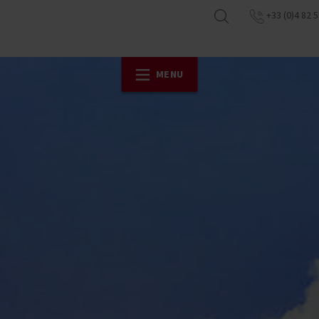
+33 (0)4 82 5
MENU