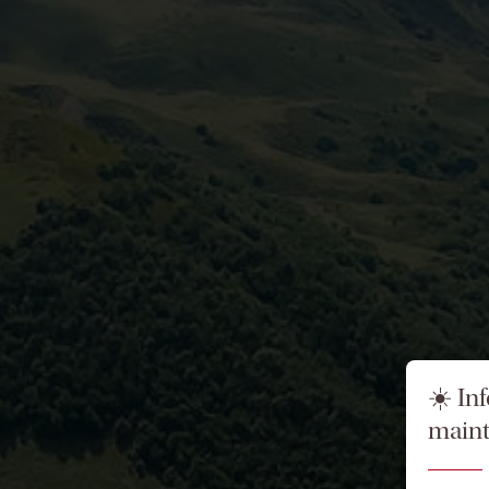
☀️ In
maint