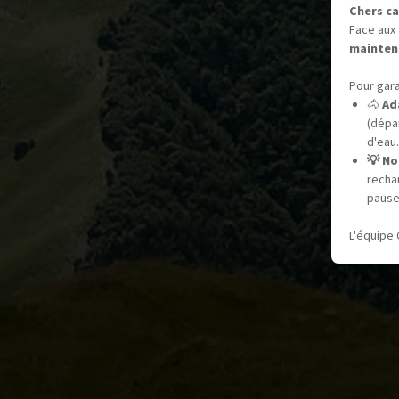
Chers ca
Face aux 
mainten
Pour gara
🐴
Ad
(dépar
d'eau.
💡 No
recha
pause
L'équipe 