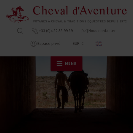
+33 (0)4 82 53 99 89
Nous contacter
Espace privé
EUR €
MENU