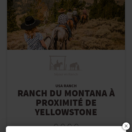
Séjour en Ranch
USA RANCH
RANCH DU MONTANA À
PROXIMITÉ DE
YELLOWSTONE