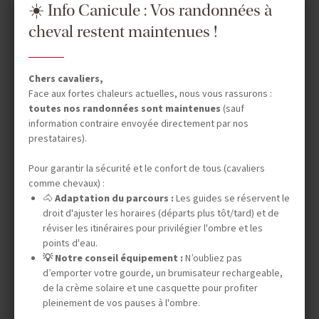
☀️ Info Canicule : Vos randonnées à
7 jours (5 à cheval)
cheval restent maintenues !
3 350 €
En famille à partir de 6 ans
Ouvert aux non cavaliers
Chers cavaliers,
Face aux fortes chaleurs actuelles, nous vous rassurons :
toutes nos randonnées sont maintenues
(sauf
information contraire envoyée directement par nos
prestataires).
Pour garantir la sécurité et le confort de tous (cavaliers
comme chevaux) :
🐴
Adaptation du parcours :
Les guides se réservent le
droit d'ajuster les horaires (départs plus tôt/tard) et de
réviser les itinéraires pour privilégier l'ombre et les
points d'eau.
💡 Notre conseil équipement :
N’oubliez pas
d’emporter votre gourde, un brumisateur rechargeable,
de la crème solaire et une casquette pour profiter
pleinement de vos pauses à l'ombre.