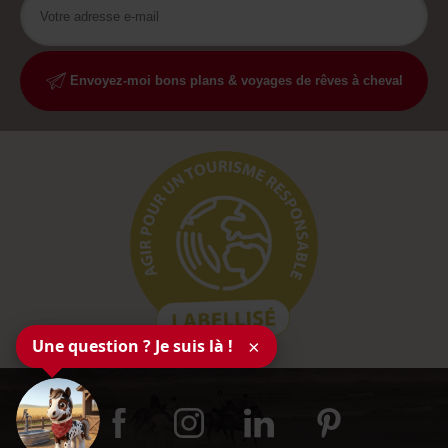
Envoyez-moi bons plans & voyages de rêves à cheval
Une question ? Je suis là !
×