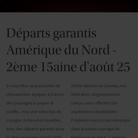
Départs garantis
Amérique du Nord -
2ème 15aine d'août 25
Si vous êtes un passionné de
forêts denses du Canada, nos
chevauchées épiques à travers
itinéraires soigneusement
des paysages à couper le
conçus vous offriront des
souffle, voici une sélection de
expériences inoubliables.
voyages à cheval incroyables,
Préparez-vous à vous immerger
avec des départs garantis pour
dans la nature sauvage de
la 2ème quinzaine d'août 2025.
l'Amérique du Nord, à admirer