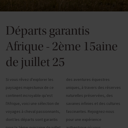
Départs garantis
Afrique - 2ème 15aine
de juillet 25
Si vous rêvez d'explorer les
des aventures équestres
paysages majestueux de ce
uniques, à travers des réserves
continent incroyable qu'est
naturelles préservées, des
l'Afrique, voici une sélection de
savanes infinies et des cultures
voyages à cheval passionnants,
fascinantes. Rejoignez-nous
dont les départs sont garantis
pour une expérience
pour la 2ème quinzaine de juillet
authentique où vous