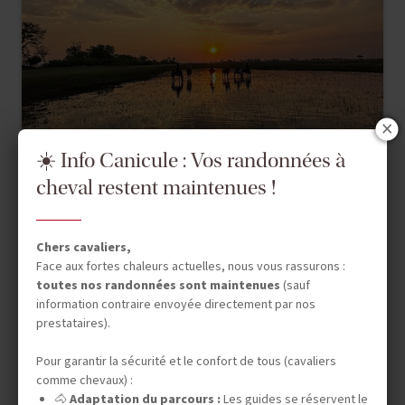
☀️ Info Canicule : Vos randonnées à
cheval restent maintenues !
Chers cavaliers,
Face aux fortes chaleurs actuelles, nous vous rassurons :
toutes nos randonnées sont maintenues
(sauf
Safari à Cheval
information contraire envoyée directement par nos
prestataires).
BOTSWANA
BOTSWANA INTIME, LES
Pour garantir la sécurité et le confort de tous (cavaliers
SECRETS DU DELTA
comme chevaux) :
🐴
Adaptation du parcours :
Les guides se réservent le