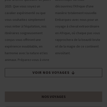
2025. Que vous soyez un
découvrirez l'Afrique d'une
cavalier expérimenté ou que
manière totalement nouvelle.
vous souhaitiez simplement
Embarquez avec nous pour un
vous initier à l'équitation, nos
voyage à cheval extraordinaire
itinéraires soigneusement
en Afrique, où chaque pas vous
conçus vous offriront une
rapprochera de la beauté brute
expérience inoubliable, en
et de la magie de ce continent
harmonie avec la nature et les
envoûtant.
animaux. Préparez-vous à vivre
VOIR NOS VOYAGES
NOS VOYAGES