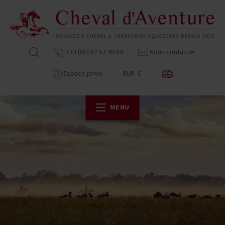
+33 (0)4 82 53 99 89
Nous contacter
Espace privé
EUR €
MENU