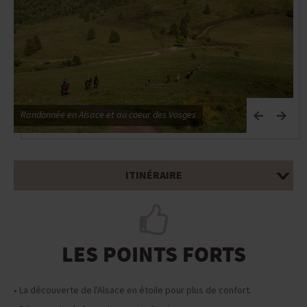
Randonnée en Alsace et au coeur des Vosges
R
ITINÉRAIRE
LES POINTS FORTS
• La découverte de l'Alsace en étoile pour plus de confort.