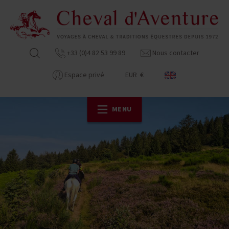
+33 (0)4 82 53 99 89
Nous contacter
Espace privé
EUR €
MENU