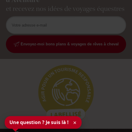
et recevez nos idées de voyages équestres
Envoyez-moi bons plans & voyages de rêves à cheval
Une question ? Je suis là !
×