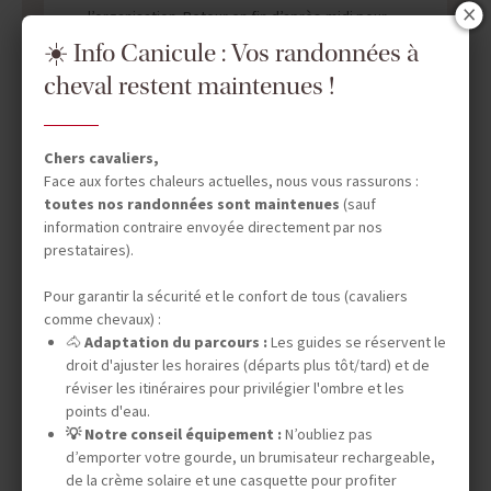
l’organisation. Retour en fin d’après-midi pour
un dîner convivial et la nuitée au centre.
☀️ Info Canicule : Vos randonnées à
cheval restent maintenues !
Chers cavaliers,
Face aux fortes chaleurs actuelles, nous vous rassurons :
toutes nos randonnées sont maintenues
(sauf
information contraire envoyée directement par nos
prestataires).
DATES & PRIX
Pour garantir la sécurité et le confort de tous (cavaliers
comme chevaux) :
🐴
Adaptation du parcours :
Les guides se réservent le
INFOS ÉQUESTRES
droit d'ajuster les horaires (départs plus tôt/tard) et de
réviser les itinéraires pour privilégier l'ombre et les
points d'eau.
💡 Notre conseil équipement :
N’oubliez pas
INFOS PRATIQUES
d’emporter votre gourde, un brumisateur rechargeable,
de la crème solaire et une casquette pour profiter