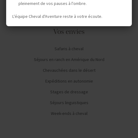
pleinement de vos pauses à l'ombre.
L'équipe Cheval d'Aventure reste à votre écoute.
Vos envies
Safaris à cheval
Séjours en ranch en Amérique du Nord
Chevauchées dans le désert
Expéditions en autonomie
Stages de dressage
Séjours linguistiques
Week-ends à cheval