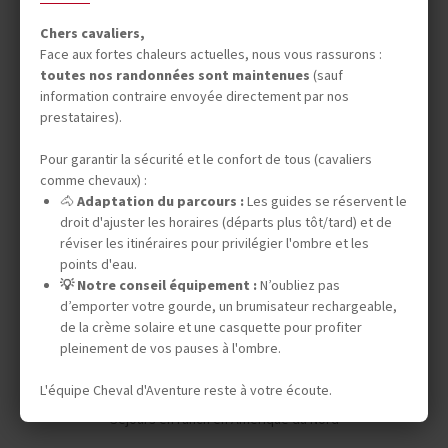
INFOS PRATIQUES
Chers cavaliers,
Face aux fortes chaleurs actuelles, nous vous rassurons :
toutes nos randonnées sont maintenues
(sauf
information contraire envoyée directement par nos
TOURISME RESPONSABLE
prestataires).
Pour garantir la sécurité et le confort de tous (cavaliers
comme chevaux) :
AVIS CAVALIERS
🐴
Adaptation du parcours :
Les guides se réservent le
droit d'ajuster les horaires (départs plus tôt/tard) et de
réviser les itinéraires pour privilégier l'ombre et les
points d'eau.
💡 Notre conseil équipement :
N’oubliez pas
d’emporter votre gourde, un brumisateur rechargeable,
Vos envies
de la crème solaire et une casquette pour profiter
pleinement de vos pauses à l'ombre.
Safaris à cheval
L'équipe Cheval d'Aventure reste à votre écoute.
Séjours en ranch en Amérique du Nord