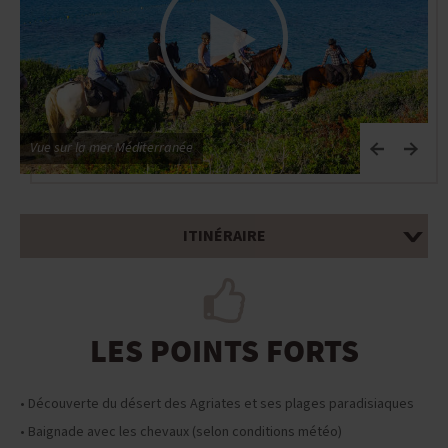
Vue sur la mer Méditerranée
R
ITINÉRAIRE
LES POINTS FORTS
• Découverte du désert des Agriates et ses plages paradisiaques
• Baignade avec les chevaux (selon conditions météo)