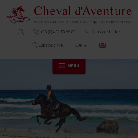
+33 (0)4 82 53 99 89
Nous contacter
Espace privé
EUR €
MENU