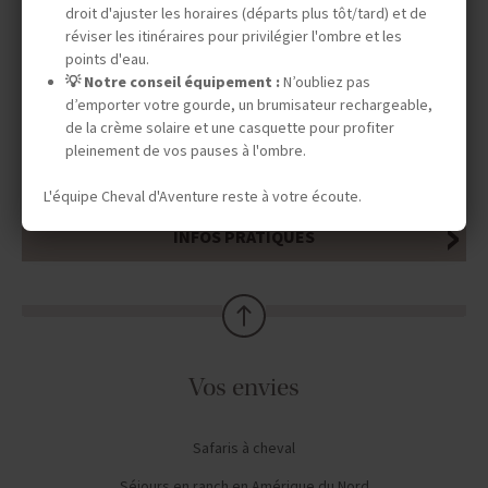
droit d'ajuster les horaires (départs plus tôt/tard) et de
réviser les itinéraires pour privilégier l'ombre et les
DATES & PRIX
points d'eau.
💡 Notre conseil équipement :
N’oubliez pas
d’emporter votre gourde, un brumisateur rechargeable,
de la crème solaire et une casquette pour profiter
INFOS ÉQUESTRES
pleinement de vos pauses à l'ombre.
L'équipe Cheval d'Aventure reste à votre écoute.
INFOS PRATIQUES
Vos envies
Safaris à cheval
Séjours en ranch en Amérique du Nord