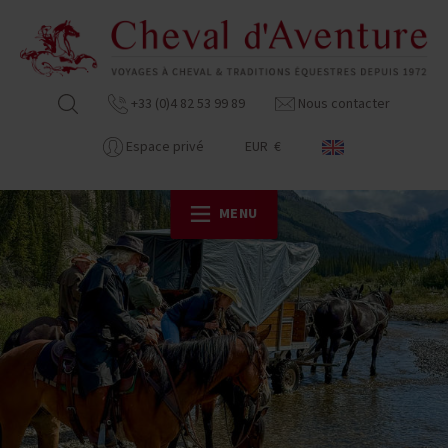
+33 (0)4 82 53 99 89
Nous contacter
Espace privé
EUR €
MENU