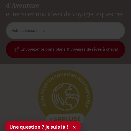
d'Aventure
et recevez nos idées de voyages équestres
Envoyez-moi bons plans & voyages de rêves à cheval
Une question ? Je suis là !
×