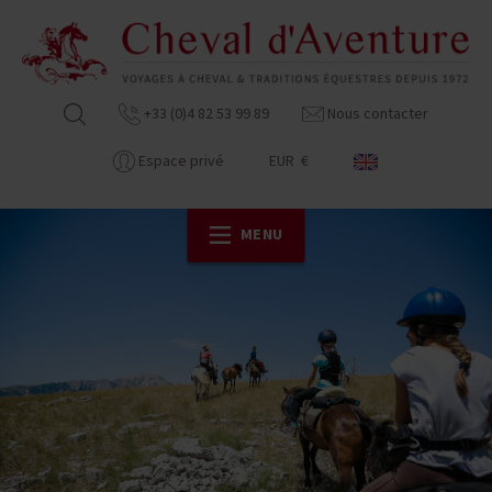
+33 (0)4 82 53 99 89
Nous contacter
Espace privé
EUR €
MENU