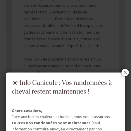
d'Enver Hoxha, et bien d'autres bâtiments
représentant un échantillon de la vie
traditionnelle. Le dîner est servi dans un
restaurant traditionnel. Pendant le repas, vos
guides vous parleront de la randonnée, des
demandes ou besoin éventuels, conseils et
choses à savoir avant le départ. Nuit à l'hôtel.
Note : Arrivée possible à Tirana après 14h30
auquel cas un transfert privatif de 140€ vous
sera facturé.
☀️ Info Canicule : Vos randonnées à
cheval restent maintenues !
Chers cavaliers,
Face aux fortes chaleurs actuelles, nous vous rassurons :
toutes nos randonnées sont maintenues
(sauf
information contraire envoyée directement par nos