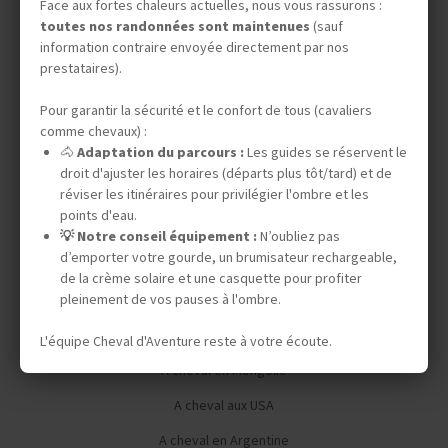
Face aux fortes chaleurs actuelles, nous vous rassurons :
toutes nos randonnées sont maintenues
(sauf
Le Mag des Cavaliers Voyageurs
information contraire envoyée directement par nos
prestataires).
La newsletter de Cheval d'Aventure
Pour garantir la sécurité et le confort de tous (cavaliers
Prendre sa licence FFE
comme chevaux) :
Offrir une carte cadeau Cheval d'Aventure
🐴
Adaptation du parcours :
Les guides se réservent le
droit d'ajuster les horaires (départs plus tôt/tard) et de
Nos partenaires
réviser les itinéraires pour privilégier l'ombre et les
points d'eau.
💡 Notre conseil équipement :
N’oubliez pas
d’emporter votre gourde, un brumisateur rechargeable,
Nos voyages équestres autour du monde
de la crème solaire et une casquette pour profiter
pleinement de vos pauses à l'ombre.
A cheval au Botswana
L'équipe Cheval d'Aventure reste à votre écoute.
A cheval en Mongolie
A cheval aux USA
A cheval en Argentine