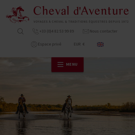
+33 (0)4 82 53 99 89
Nous contacter
Espace privé
EUR €
MENU