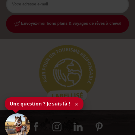
Envoyez-moi bons plans & voyages de rêves à cheval
Une question ? Je suis là !
×