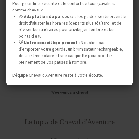
Pour garantir la sécurité et le confort de tous (cavaliers
Vos envies
comme chevaux) :
🐴
Adaptation du parcours :
Les guides se réservent le
droit d'ajuster les horaires (départs plus tôt/tard) et de
Safaris à cheval
réviser les itinéraires pour privilégier l'ombre et les
points d'eau.
Séjours en ranch en Amérique du Nord
💡 Notre conseil équipement :
N’oubliez pas
Chevauchées dans le désert
d’emporter votre gourde, un brumisateur rechargeable,
de la crème solaire et une casquette pour profiter
Expéditions en autonomie
pleinement de vos pauses à l'ombre.
Stages de dressage
L'équipe Cheval d'Aventure reste à votre écoute.
Séjours linguistiques
Week-ends à cheval
Le top 5 de Cheval d'Aventure