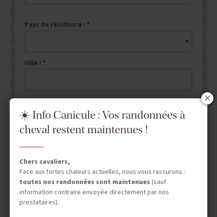
Pays de résidence :
Ville :
☀️ Info Canicule : Vos randonnées à
cheval restent maintenues !
ENVOYER MA DEMANDE DE DEVIS
NB : les champs marqués d'un
*
sont obligatoires.
Chers cavaliers,
Face aux fortes chaleurs actuelles, nous vous rassurons :
toutes nos randonnées sont maintenues
(sauf
information contraire envoyée directement par nos
prestataires).