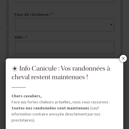
Pays de résidence :
Ville :
☀️ Info Canicule : Vos randonnées à
cheval restent maintenues !
ENVOYER MA DEMANDE DE DEVIS
NB : les champs marqués d'un
*
sont obligatoires.
Chers cavaliers,
Face aux fortes chaleurs actuelles, nous vous rassurons :
toutes nos randonnées sont maintenues
(sauf
information contraire envoyée directement par nos
prestataires).