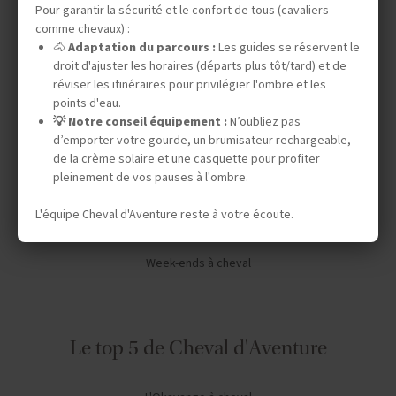
Pour garantir la sécurité et le confort de tous (cavaliers
Vos envies
comme chevaux) :
🐴
Adaptation du parcours :
Les guides se réservent le
droit d'ajuster les horaires (départs plus tôt/tard) et de
Safaris à cheval
réviser les itinéraires pour privilégier l'ombre et les
points d'eau.
Séjours en ranch en Amérique du Nord
💡 Notre conseil équipement :
N’oubliez pas
Chevauchées dans le désert
d’emporter votre gourde, un brumisateur rechargeable,
de la crème solaire et une casquette pour profiter
Expéditions en autonomie
pleinement de vos pauses à l'ombre.
Stages de dressage
L'équipe Cheval d'Aventure reste à votre écoute.
Séjours linguistiques
Week-ends à cheval
Le top 5 de Cheval d'Aventure