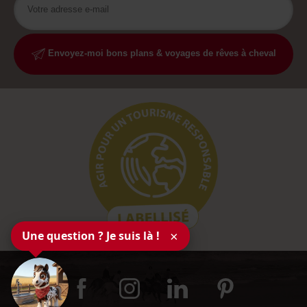
Envoyez-moi bons plans & voyages de rêves à cheval
Une question ? Je suis là !
×