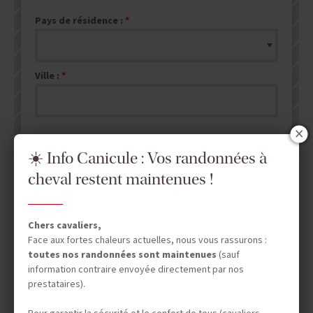
Pays de résidence :
Ville :
☀️ Info Canicule : Vos randonnées à
cheval restent maintenues !
ENVOYER MA DEMANDE DE DEVIS
NB : les champs marqués d'un
*
sont obligatoires.
Chers cavaliers,
Face aux fortes chaleurs actuelles, nous vous rassurons :
toutes nos randonnées sont maintenues
(sauf
information contraire envoyée directement par nos
prestataires).