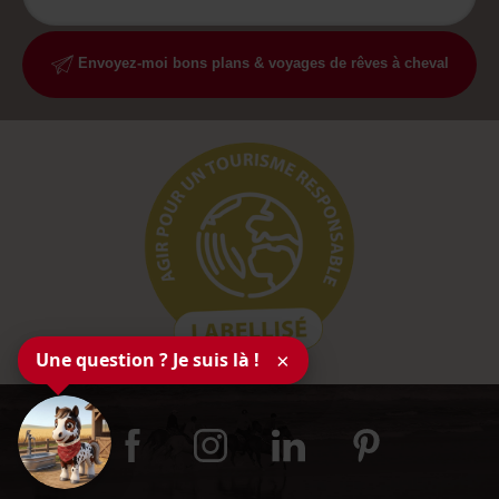
Envoyez-moi bons plans & voyages de rêves à cheval
Une question ? Je suis là !
×