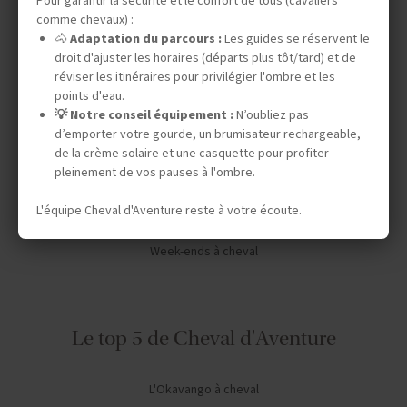
Pour garantir la sécurité et le confort de tous (cavaliers
Vos envies
comme chevaux) :
🐴
Adaptation du parcours :
Les guides se réservent le
droit d'ajuster les horaires (départs plus tôt/tard) et de
Safaris à cheval
réviser les itinéraires pour privilégier l'ombre et les
Séjours en ranch en Amérique du Nord
points d'eau.
💡 Notre conseil équipement :
N’oubliez pas
Chevauchées dans le désert
d’emporter votre gourde, un brumisateur rechargeable,
de la crème solaire et une casquette pour profiter
Expéditions en autonomie
pleinement de vos pauses à l'ombre.
Stages de dressage
L'équipe Cheval d'Aventure reste à votre écoute.
Séjours linguistiques
Week-ends à cheval
Le top 5 de Cheval d'Aventure
L'Okavango à cheval