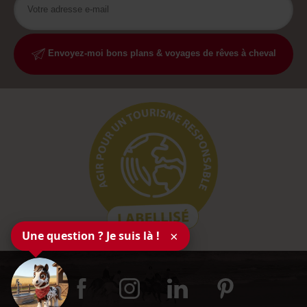
Envoyez-moi bons plans & voyages de rêves à cheval
Une question ? Je suis là !
×