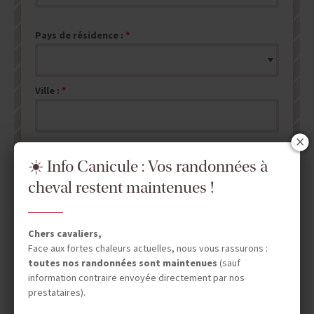
Pays de résidence :
Ville :
☀️ Info Canicule : Vos randonnées à
cheval restent maintenues !
ENVOYER MA DEMANDE DE DEVIS
NB : les champs marqués d'un
*
sont obligatoires.
Chers cavaliers,
Face aux fortes chaleurs actuelles, nous vous rassurons :
toutes nos randonnées sont maintenues
(sauf
information contraire envoyée directement par nos
prestataires).