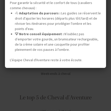
Pour garantir la sécurité et le confort de tous (cavaliers
Vos envies
comme chevaux) :
🐴
Adaptation du parcours :
Les guides se réservent le
droit d'ajuster les horaires (départs plus tôt/tard) et de
Safaris à cheval
réviser les itinéraires pour privilégier l'ombre et les
points d'eau.
Séjours en ranch en Amérique du Nord
💡 Notre conseil équipement :
N’oubliez pas
Chevauchées dans le désert
d’emporter votre gourde, un brumisateur rechargeable,
de la crème solaire et une casquette pour profiter
Expéditions en autonomie
pleinement de vos pauses à l'ombre.
Stages de dressage
L'équipe Cheval d'Aventure reste à votre écoute.
Séjours linguistiques
Week-ends à cheval
Le top 5 de Cheval d'Aventure