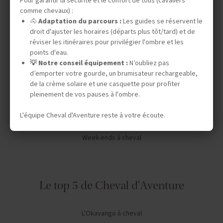
Pour garantir la sécurité et le confort de tous (cavaliers
Vos envies
comme chevaux) :
🐴
Adaptation du parcours :
Les guides se réservent le
droit d'ajuster les horaires (départs plus tôt/tard) et de
Safaris à cheval
réviser les itinéraires pour privilégier l'ombre et les
Séjours en ranch en Amérique du Nord
points d'eau.
💡 Notre conseil équipement :
N’oubliez pas
Chevauchées dans le désert
d’emporter votre gourde, un brumisateur rechargeable,
de la crème solaire et une casquette pour profiter
Expéditions en autonomie
pleinement de vos pauses à l'ombre.
Stages de dressage
L'équipe Cheval d'Aventure reste à votre écoute.
Séjours linguistiques
Week-ends à cheval
Le top 5 de Cheval d'Aventure
L'Okavango à cheval