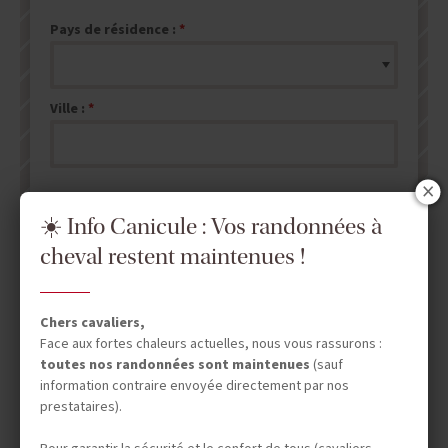
Pays de résidence :
Ville :
☀️ Info Canicule : Vos randonnées à
cheval restent maintenues !
ENVOYER MA DEMANDE DE DEVIS
NB : les champs marqués d'un
*
sont obligatoires.
Chers cavaliers,
Face aux fortes chaleurs actuelles, nous vous rassurons :
toutes nos randonnées sont maintenues
(sauf
information contraire envoyée directement par nos
prestataires).