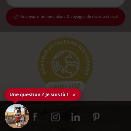
Envoyez-moi bons plans & voyages de rêves à cheval
Une question ? Je suis là !
×