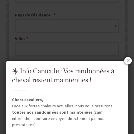
Pays de résidence :
Ville :
☀️ Info Canicule : Vos randonnées à
cheval restent maintenues !
ENVOYER MA DEMANDE DE DEVIS
NB : les champs marqués d'un
*
sont obligatoires.
Chers cavaliers,
Face aux fortes chaleurs actuelles, nous vous rassurons :
toutes nos randonnées sont maintenues
(sauf
information contraire envoyée directement par nos
prestataires).