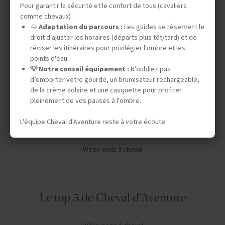
Pour garantir la sécurité et le confort de tous (cavaliers
Vos envies
comme chevaux) :
🐴
Adaptation du parcours :
Les guides se réservent le
droit d'ajuster les horaires (départs plus tôt/tard) et de
Safaris à cheval
réviser les itinéraires pour privilégier l'ombre et les
points d'eau.
Séjours en ranch en Amérique du Nord
💡 Notre conseil équipement :
N’oubliez pas
Chevauchées dans le désert
d’emporter votre gourde, un brumisateur rechargeable,
de la crème solaire et une casquette pour profiter
Expéditions en autonomie
pleinement de vos pauses à l'ombre.
Stages de dressage
L'équipe Cheval d'Aventure reste à votre écoute.
Séjours linguistiques
Week-ends à cheval
Le top 5 de Cheval d'Aventure