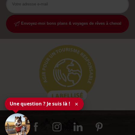
Envoyez-moi bons plans & voyages de rêves à cheval
Une question ? Je suis là !
×