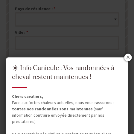
Pays de résidence :
Ville :
☀️ Info Canicule : Vos randonnées à
cheval restent maintenues !
ENVOYER MA DEMANDE DE DEVIS
NB : les champs marqués d'un
*
sont obligatoires.
Chers cavaliers,
Face aux fortes chaleurs actuelles, nous vous rassurons :
toutes nos randonnées sont maintenues
(sauf
information contraire envoyée directement par nos
prestataires).