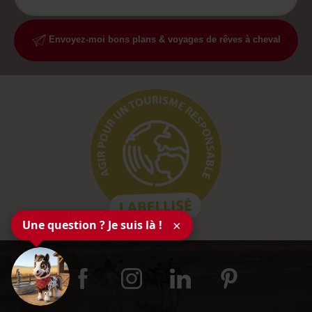
Envoyez-moi bons plans & voyages de rêves à cheval
Une question ? Je suis là !
×