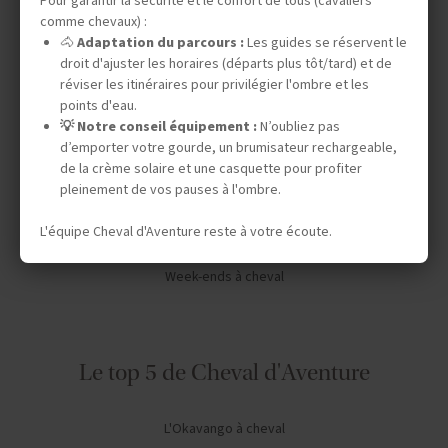
Pour garantir la sécurité et le confort de tous (cavaliers
Vos envies
comme chevaux) :
🐴
Adaptation du parcours :
Les guides se réservent le
droit d'ajuster les horaires (départs plus tôt/tard) et de
Safaris à cheval
réviser les itinéraires pour privilégier l'ombre et les
Séjours en ranch en Amérique du Nord
points d'eau.
💡 Notre conseil équipement :
N’oubliez pas
Chevauchées dans le désert
d’emporter votre gourde, un brumisateur rechargeable,
de la crème solaire et une casquette pour profiter
Expéditions en autonomie
pleinement de vos pauses à l'ombre.
Stages de dressage
L'équipe Cheval d'Aventure reste à votre écoute.
Séjours linguistiques
Week-ends à cheval
Le top 5 de Cheval d'Aventure
L'Okavango à cheval