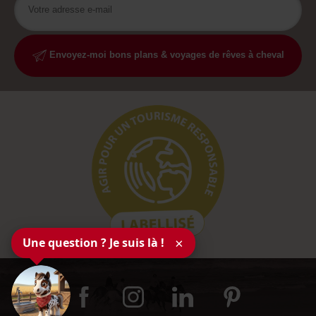
Envoyez-moi bons plans & voyages de rêves à cheval
Une question ? Je suis là !
×