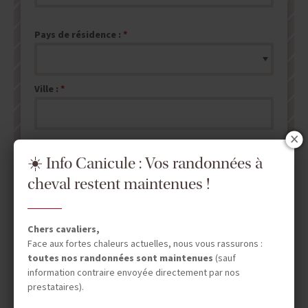
Pays de résidence :
Ville :
☀️ Info Canicule : Vos randonnées à
cheval restent maintenues !
ENVOYER MA DEMANDE DE DEVIS
NB : les champs marqués d'un
*
sont obligatoires.
Chers cavaliers,
Face aux fortes chaleurs actuelles, nous vous rassurons :
toutes nos randonnées sont maintenues
(sauf
information contraire envoyée directement par nos
prestataires).