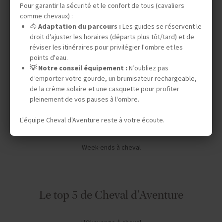
Pour garantir la sécurité et le confort de tous (cavaliers
Vos envies
comme chevaux) :
🐴
Adaptation du parcours :
Les guides se réservent le
droit d'ajuster les horaires (départs plus tôt/tard) et de
Safaris à cheval
réviser les itinéraires pour privilégier l'ombre et les
points d'eau.
Séjours en ranch en Amérique du Nord
💡 Notre conseil équipement :
N’oubliez pas
Chevauchées dans le désert
d’emporter votre gourde, un brumisateur rechargeable,
de la crème solaire et une casquette pour profiter
Expéditions en autonomie
pleinement de vos pauses à l'ombre.
Stages de dressage
L'équipe Cheval d'Aventure reste à votre écoute.
Séjours linguistiques
Week-ends à cheval
Le top 5 de Cheval d'Aventure