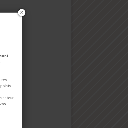
 sont
.
aires
 points
misateur
 vos