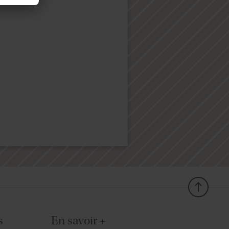
s
En savoir +