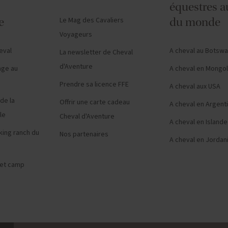
équestres a
e
Le Mag des Cavaliers
du monde
Voyageurs
eval
A cheval au Botsw
La newsletter de Cheval
d'Aventure
age au
A cheval en Mongol
Prendre sa licence FFE
A cheval aux USA
de la
Offrir une carte cadeau
A cheval en Argent
le
Cheval d'Aventure
A cheval en Islande
king ranch du
Nos partenaires
A cheval en Jordan
 et camp