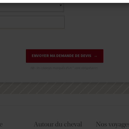
ENVOYER MA DEMANDE DE DEVIS
NB : les champs marqués d'un
*
sont obligatoires.
e
Autour du cheval
Nos voyage