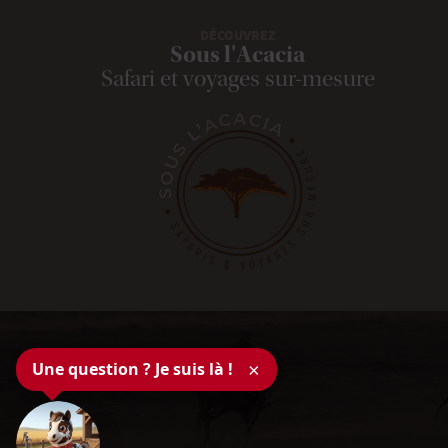
DÉCOUVREZ
Sous l'Acacia
Safari et voyages sur-mesure
Une question ? Je suis là !
×