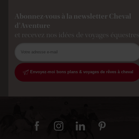
Abonnez-vous à la newsletter Cheval
d'Aventure
et recevez nos idées de voyages équestre
Envoyez-moi bons plans & voyages de rêves à cheval