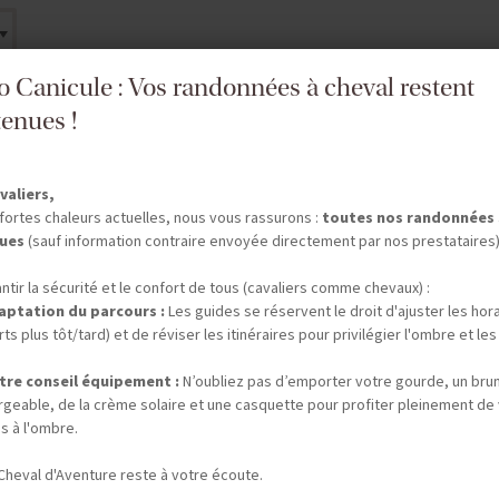
fo Canicule : Vos randonnées à cheval restent
enues !
valiers,
fortes chaleurs actuelles, nous vous rassurons :
toutes nos randonnées
ues
(sauf information contraire envoyée directement par nos prestataires)
ntir la sécurité et le confort de tous (cavaliers comme chevaux) :
aptation du parcours :
Les guides se réservent le droit d'ajuster les hor
ts plus tôt/tard) et de réviser les itinéraires pour privilégier l'ombre et les
téléphone.
tre conseil équipement :
N’oubliez pas d’emporter votre gourde, un bru
rgeable, de la crème solaire et une casquette pour profiter pleinement de
s à l'ombre.
Cheval d'Aventure reste à votre écoute.