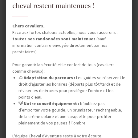
cheval restent maintenues !
Chers cavaliers,
Face aux fortes chaleurs actuelles, nous vous rassurons :
DATES & PRIX
toutes nos randonnées sont maintenues
(sauf
information contraire envoyée directement par nos
prestataires).
INFOS ÉQUESTRES
Pour garantir la sécurité et le confort de tous (cavaliers
comme chevaux) :
🐴
Adaptation du parcours :
Les guides se réservent le
droit d'ajuster les horaires (départs plus tôt/tard) et de
INFOS PRATIQUES
réviser les itinéraires pour privilégier l'ombre et les
points d'eau.
💡 Notre conseil équipement :
N’oubliez pas
d’emporter votre gourde, un brumisateur rechargeable,
de la crème solaire et une casquette pour profiter
pleinement de vos pauses à l'ombre.
Vos envies
L'équipe Cheval d'Aventure reste à votre écoute.