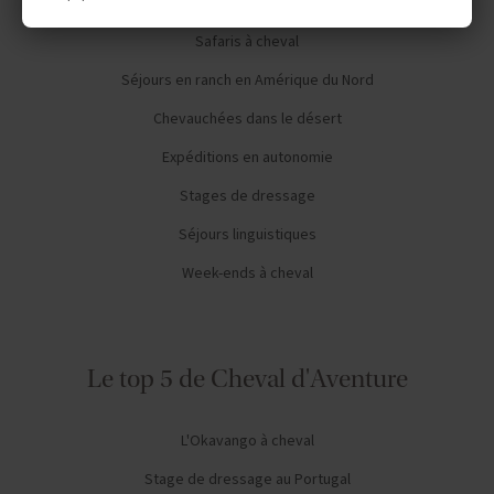
Safaris à cheval
Séjours en ranch en Amérique du Nord
Chevauchées dans le désert
Expéditions en autonomie
Stages de dressage
Séjours linguistiques
Week-ends à cheval
Le top 5 de Cheval d'Aventure
L'Okavango à cheval
Stage de dressage au Portugal