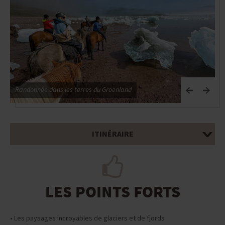
Randonnée dans les terres du Groenland
R
ITINÉRAIRE
LES POINTS FORTS
• Les paysages incroyables de glaciers et de fjords