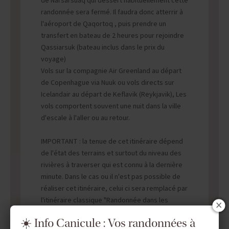
de Narsarsuaq qui dessert habituellement cette
randonnée sera fermé. Il faudra donc atterrir à
l'aéroport de Qaqortoq , puis prendre un
transfert en bateau de 2 heures pour rejoindre
Qassiarsuk (bateau inclus dans le prix du
voyage)
Vols sur la compagnie Air Greenland au départ
de Copenhague via Nuuk ou vols directs sur
Icelandair au départ de Keflavik (Reykjavik), Les
vols comportent souvent une nuit dans la ville
d'escale à l'aller ou au retour.
IMPORTANT : la tenue de cet itinéraire dépend
de l'état des terrains et surtout du niveau des
rivières à traverser qui est connu à la dernière
minute. Dans le cas ou il n'est pas possible de
réaliser cet itinéraire, celui ci sera remplacé par
l'itinéraire classique "Randonnée dans les
terres du Groenland" au même tarif.
☀️ Info Canicule : Vos randonnées à