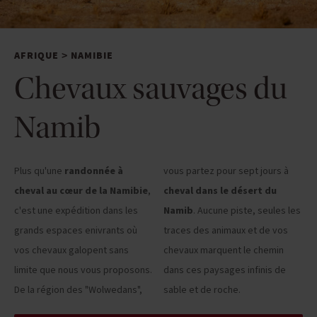
AFRIQUE
NAMIBIE
>
Chevaux sauvages du
Namib
Plus qu'une
randonnée à
vous partez pour sept jours à
cheval au cœur de la Namibie
,
cheval dans le désert du
c'est une expédition dans les
Namib
. Aucune piste, seules les
grands espaces enivrants où
traces des animaux et de vos
vos chevaux galopent sans
chevaux marquent le chemin
limite que nous vous proposons.
dans ces paysages infinis de
De la région des "Wolwedans",
sable et de roche.