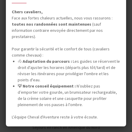
INFOS PRATIQUES
Chers cavaliers,
Face aux fortes chaleurs actuelles, nous vous rassurons :
toutes nos randonnées sont maintenues
(sauf
information contraire envoyée directement par nos
TOURISME RESPONSABLE
prestataires).
Pour garantir la sécurité et le confort de tous (cavaliers
comme chevaux) :
LE SAVIEZ-VOUS ?
🐴
Adaptation du parcours :
Les guides se réservent le
droit d'ajuster les horaires (départs plus tôt/tard) et de
réviser les itinéraires pour privilégier l'ombre et les
points d'eau.
💡 Notre conseil équipement :
N’oubliez pas
d’emporter votre gourde, un brumisateur rechargeable,
de la crème solaire et une casquette pour profiter
Vos envies
pleinement de vos pauses à l'ombre.
L'équipe Cheval d'Aventure reste à votre écoute.
Safaris à cheval
Séjours en ranch en Amérique du Nord