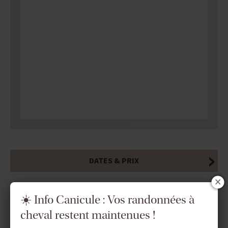
DATES & PRIX
☀️ Info Canicule : Vos randonnées à
INFOS ÉQUESTRES
cheval restent maintenues !